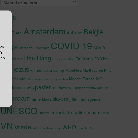
Archieven
Tags
Amsterdam
Belgie
Afrika
Autisme
ALS
COVID-19
België
ook,
COVID-
beroerte
Chocolade
).
Den Haag
 op
Fairtrade
hiv
19-pandemie
FAO
Europese Unie
jezus
Japan
klimaatverandering
Maastricht
Martin Luther King
MS
Mensenhandel
Moeder Teresa
Mensenrechten
migranten
pesten
muziek
onderwijs
Pi
Platform Handschriftontwikkeling
rotterdam
slavernij
sinterklaas
transgender
Stem
UNESCO
verenigde naties
Vlaanderen
Utrecht
VN
Vrede
WHO
wetenschap
Water
Zwarte Piet