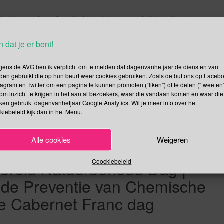
aterdag van december staat in het teken van de Internationale
). De Engelse term Spirit of the Game wordt gebruikt bij Ultimate
it of the Game? Bij Ultimate wordt de […]
n dat je er bent!
gens de AVG ben ik verplicht om te melden dat dagenvanhetjaar de diensten van
Lees verder
den gebruikt die op hun beurt weer cookies gebruiken. Zoals de buttons op Faceb
tagram en Twitter om een pagina te kunnen promoten (“liken”) of te delen (“tweeten”
om inzicht te krijgen in het aantal bezoekers, waar die vandaan komen en waar die
kken gebruikt dagenvanhetjaar Google Analytics. Wil je meer info over het
kiebeleid kijk dan in het Menu.
nal Sweater Festival |
Alle cookies
Weigeren
 de Banken | Internationale
Coockiebeleid
ereld Natuurbehoud Dag |
n de Preventie van Chemische
le Cabernet Franc dag