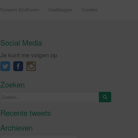
 Troopers Eindhoven
Gastblogger
Cookies
Social Media
Je kunt me volgen op
Zoeken
Zoeken
naar:
Recente tweets
Klik om marketing cookies te
accepteren en deze inhoud in te
Archieven
schakelen