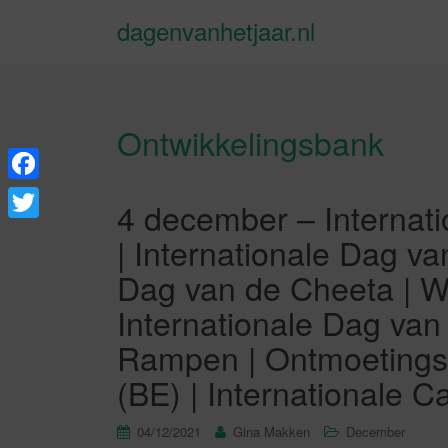
dagenvanhetjaar.nl
Ontwikkelingsbank
F
4 december – Internati
a
T
| Internationale Dag va
c
w
Dag van de Cheeta | W
e
i
Internationale Dag va
b
t
Rampen | Ontmoetings
o
t
(BE) | Internationale 
o
e
k
r
04/12/2021
Gina Makken
December