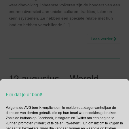
wereldbevolking. Inheemse volkeren zijn de houders van een
enorme diversiteit aan unieke culturen, tradities, talen en
kennissystemen. Ze hebben een speciale relatie met hun
land en hebben verschillende […]
Lees verder
12 augustus – Wereld
Kalligrafie Dag | Dag van
Fijn dat je er bent!
het Middelste Kind | Dag
van de Jeugd | Wereld
Volgens de AVG ben ik verplicht om te melden dat dagenvanhetjaar de
diensten van derden gebruikt die op hun beurt weer cookies gebruiken.
Olifantendag | SAIL
Zoals de buttons op Facebook, Instagram en Twitter om een pagina te
kunnen promoten (“liken”) of te delen (“tweeten”). En om inzicht te krijgen in
Amsterdam 2020
het aantal bezoekers, waar die vandaan komen en waar die op klikken