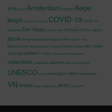
Amsterdam
Belgie
Afrika
Autisme
ALS
COVID-19
België
COVID-19-
beroerte
Chocolade
Den Haag
Fairtrade
Japan
hiv
pandemie
FAO
Europese Unie
jezus
klimaatverandering
Maastricht
Martin Luther King
MS
muziek
Mensenhandel
Moeder Teresa
Mensenrechten
migranten
pesten
onderwijs
Pi
Platform Handschriftontwikkeling
rotterdam
slavernij
sinterklaas
transgender
Stem
UNESCO
verenigde naties
Vlaanderen
Utrecht
VN
Vrede
WHO
wetenschap
Water
Zwarte Piet