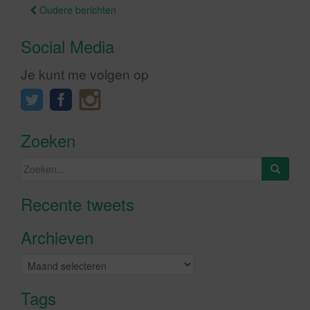
Berichtnavigatie
Oudere berichten
Social Media
Je kunt me volgen op
Zoeken
Zoeken
naar:
Recente tweets
Klik om marketing cookies te
accepteren en deze inhoud in te
Archieven
schakelen
Archieven
Tags