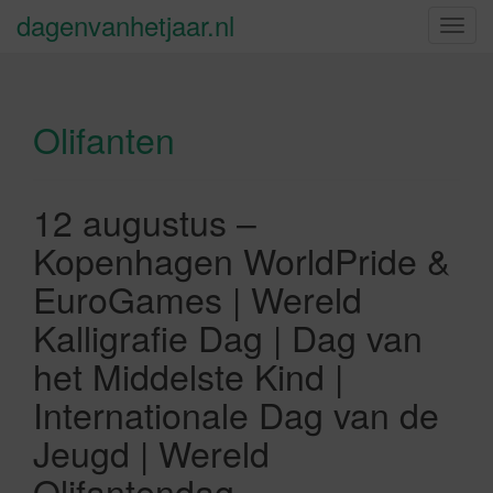
dagenvanhetjaar.nl
S
c
h
a
Olifanten
k
e
l
n
12 augustus –
a
Kopenhagen WorldPride &
v
i
EuroGames | Wereld
g
Kalligrafie Dag | Dag van
a
t
het Middelste Kind |
i
Internationale Dag van de
e
Jeugd | Wereld
Olifantendag