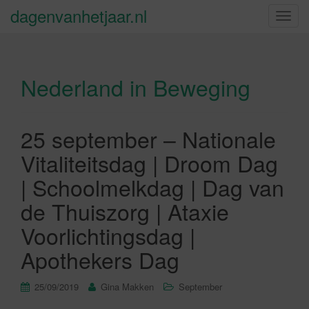
dagenvanhetjaar.nl
S
c
h
a
Nederland in Beweging
k
e
l
n
25 september – Nationale
a
Vitaliteitsdag | Droom Dag
v
i
| Schoolmelkdag | Dag van
g
de Thuiszorg | Ataxie
a
t
Voorlichtingsdag |
i
Apothekers Dag
e
25/09/2019
Gina Makken
September