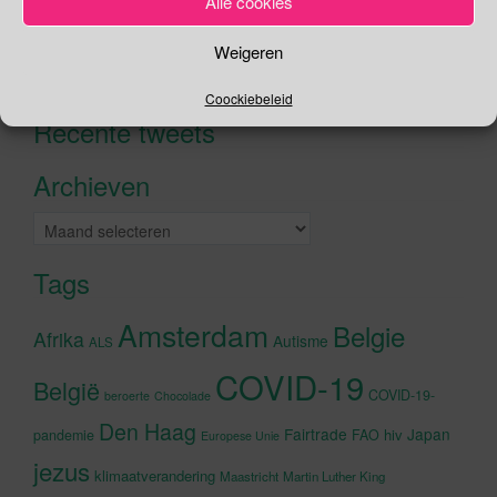
Alle cookies
Zoeken
Weigeren
Zoeken
naar:
Coockiebeleid
Recente tweets
Klik om marketing cookies te
accepteren en deze inhoud in te
Archieven
schakelen
Archieven
Tags
Amsterdam
Belgie
Afrika
Autisme
ALS
COVID-19
België
COVID-19-
beroerte
Chocolade
Den Haag
Fairtrade
Japan
hiv
pandemie
FAO
Europese Unie
jezus
klimaatverandering
Maastricht
Martin Luther King