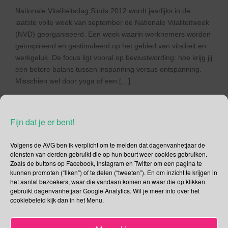
Nationale Vitaliteitsdag Sinds 2012 wordt jaarlijks in de
laatste volle week van september de Nationale Vitaliteitweek
(NVD) georganiseerd. Een week waarin werknemers worden
geïnspireerd en gestimuleerd op het gebied van vitaliteit en
werkgeluk. De focus ligt vooral op bewustwording: hoe krijg jij
een betere balans tussen inspanning versus ontspanning.
Misschien wel door yoga of een […]
Lees verder
Fijn dat je er bent!
Volgens de AVG ben ik verplicht om te melden dat dagenvanhetjaar de
diensten van derden gebruikt die op hun beurt weer cookies gebruiken.
Zoals de buttons op Facebook, Instagram en Twitter om een pagina te
Social Media
kunnen promoten (“liken”) of te delen (“tweeten”). En om inzicht te krijgen in
het aantal bezoekers, waar die vandaan komen en waar die op klikken
Je kunt me volgen op
gebruikt dagenvanhetjaar Google Analytics. Wil je meer info over het
cookiebeleid kijk dan in het Menu.