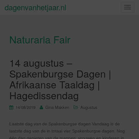
dagenvanhetjaar.nl
S
c
h
a
Naturaria Fair
k
e
l
n
14 augustus –
a
Spakenburgse Dagen |
v
i
Afrikaanse Taaldag |
g
Hagedissendag
a
t
14/08/2019
Gina Makken
Augustus
i
e
Laatste dag van de Spakenburgse dagen Vandaag is de
laatste dag van de in totaal vier Spakenburgse dagen. Nog
één dag genieten van de mannen, vrouwen en kinderen in