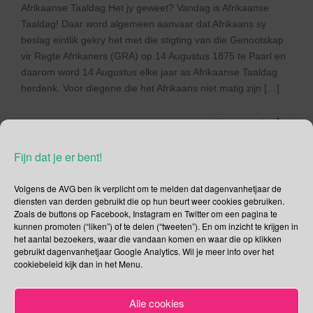
Afrikaanse Taaldag Het jy geweet? Vandag is Afrikaanse
Taaldag! Daar word algemeen aanvaar dat Afrikaans sy
beslag eintlik gekry het met die stigting van die Genootskap
vir Regte Afrikaners (GRA) op 14 Augustus 1875 te Paarl en
daarom word 14 Augustus elke jaar as Afrikaanse Taaldag
herdenk. Voor diegene die het Afrikaans niet matig zijn […]
Lees verder
Fijn dat je er bent!
Volgens de AVG ben ik verplicht om te melden dat dagenvanhetjaar de
diensten van derden gebruikt die op hun beurt weer cookies gebruiken.
14 augustus – Wereld
Zoals de buttons op Facebook, Instagram en Twitter om een pagina te
kunnen promoten (“liken”) of te delen (“tweeten”). En om inzicht te krijgen in
Hagedissendag
het aantal bezoekers, waar die vandaan komen en waar die op klikken
gebruikt dagenvanhetjaar Google Analytics. Wil je meer info over het
cookiebeleid kijk dan in het Menu.
14/08/2017
Gina Makken
Een reactie plaatsen
Augustus
Alle cookies