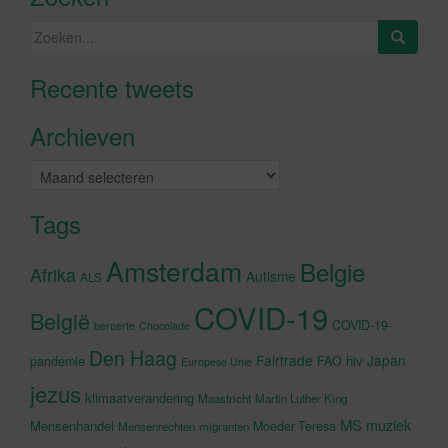
Zoeken
naar:
Recente tweets
Klik om marketing cookies te
accepteren en deze inhoud in te
Archieven
schakelen
Archieven
Tags
Amsterdam
Belgie
Afrika
Autisme
ALS
COVID-19
België
COVID-19-
beroerte
Chocolade
Den Haag
Fairtrade
Japan
hiv
pandemie
FAO
Europese Unie
jezus
klimaatverandering
Maastricht
Martin Luther King
MS
muziek
Mensenhandel
Moeder Teresa
Mensenrechten
migranten