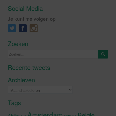
Social Media
Je kunt me volgen op
Zoeken
Zoeken
naar:
Recente tweets
Klik om marketing cookies te
accepteren en deze inhoud in te
Archieven
schakelen
Archieven
Tags
Amsterdam
Belgie
Afrika