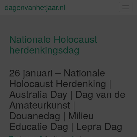
dagenvanhetjaar.nl
S
c
h
a
Nationale Holocaust
k
e
herdenkingsdag
l
n
a
26 januari – Nationale
v
i
Holocaust Herdenking |
g
Australia Day | Dag van de
a
t
Amateurkunst |
i
Douanedag | Milieu
e
Educatie Dag | Lepra Dag