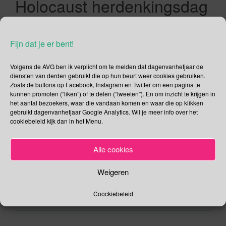
Holocaust herdenkingsdag
2015
Fijn dat je er bent!
25/01/2015
Gina Makken
Een reactie plaatsen
Januari
Volgens de AVG ben ik verplicht om te melden dat dagenvanhetjaar de
diensten van derden gebruikt die op hun beurt weer cookies gebruiken.
Beluister blog Ieder jaar wordt op de laatste zondag van
Zoals de buttons op Facebook, Instagram en Twitter om een pagina te
kunnen promoten (“liken”) of te delen (“tweeten”). En om inzicht te krijgen in
januari de bevrijding van het concentratie- en
het aantal bezoekers, waar die vandaan komen en waar die op klikken
vernietigingskamp Auschwitz-Birkenau in Nederland
gebruikt dagenvanhetjaar Google Analytics. Wil je meer info over het
herdacht. Dit jaar is het een bijzonder jaar want op 27 januari
cookiebeleid kijk dan in het Menu.
is het 70 jaar geleden dat Auschwitz-Birkenau door het Rode
Leger werd bevrijd. De herdenking wordt vooraf gegaan door
Alle cookies
een stille tocht […]
Weigeren
Lees verder
Coockiebeleid