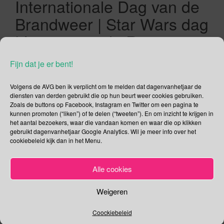
Internationale Dag van de
Brandweer | Star Wars dag
| Internationale Respecteer
Kippen dag | VN Dag
Fijn dat je er bent!
Tegen Pesten
Volgens de AVG ben ik verplicht om te melden dat dagenvanhetjaar de
diensten van derden gebruikt die op hun beurt weer cookies gebruiken.
04/05/2021
Gina Makken
Mei
Zoals de buttons op Facebook, Instagram en Twitter om een pagina te
kunnen promoten (“liken”) of te delen (“tweeten”). En om inzicht te krijgen in
het aantal bezoekers, waar die vandaan komen en waar die op klikken
Nationale Dodenherdenking 2021 Net zoals vorig jaar mag er
gebruikt dagenvanhetjaar Google Analytics. Wil je meer info over het
dit jaar geen publiek aanwezig zijn bij de Nationale
cookiebeleid kijk dan in het Menu.
Dodenherdenking 2021 op de Dam. Bij de herdenking
mogen alleen genodigden aanwezig zijn. Gelukkig wordt het
Alle cookies
herdenkingsprogramma in De Nieuwe Kerk en de ceremonie
op de Dam wel rechtstreeks uitgezonden op NPO1. De
Weigeren
Gemeentelijke Herdenking op de […]
Coockiebeleid
Lees verder