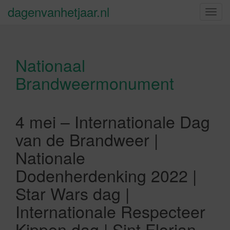
dagenvanhetjaar.nl
S
c
h
a
Nationaal
k
e
Brandweermonument
l
n
a
4 mei – Internationale Dag
v
i
van de Brandweer |
g
Nationale
a
t
Dodenherdenking 2022 |
i
Star Wars dag |
e
Internationale Respecteer
Kippen dag | Sint Florian