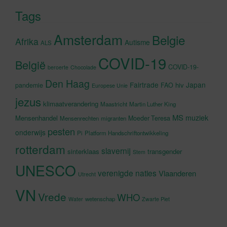
Tags
Amsterdam
Belgie
Afrika
Autisme
ALS
COVID-19
België
COVID-19-
beroerte
Chocolade
Den Haag
Fairtrade
Japan
hiv
pandemie
FAO
Europese Unie
jezus
klimaatverandering
Maastricht
Martin Luther King
MS
muziek
Mensenhandel
Moeder Teresa
Mensenrechten
migranten
pesten
onderwijs
Pi
Platform Handschriftontwikkeling
rotterdam
slavernij
sinterklaas
transgender
Stem
UNESCO
verenigde naties
Vlaanderen
Utrecht
VN
Vrede
WHO
wetenschap
Water
Zwarte Piet