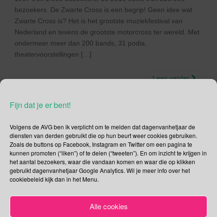
bezoekers. De Zwarte Cross is een begrip! Geen idee wat
Zwarte Cross is? Het is het grootste muziekfestival van
Nederland en tevens de grootste motorcross ter wereld. Met
ondermeer meer dan 200 bands, 31 podia,
theatervoorstellingen […]
Lees verder
Fijn dat je er bent!
Volgens de AVG ben ik verplicht om te melden dat dagenvanhetjaar de
diensten van derden gebruikt die op hun beurt weer cookies gebruiken.
Social Media
Zoals de buttons op Facebook, Instagram en Twitter om een pagina te
kunnen promoten (“liken”) of te delen (“tweeten”). En om inzicht te krijgen in
Je kunt me volgen op
het aantal bezoekers, waar die vandaan komen en waar die op klikken
gebruikt dagenvanhetjaar Google Analytics. Wil je meer info over het
cookiebeleid kijk dan in het Menu.
Zoeken
Alle cookies