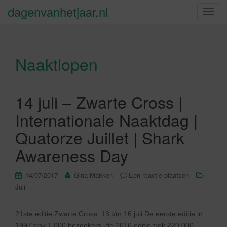
dagenvanhetjaar.nl
S
c
h
a
Naaktlopen
k
e
l
n
14 juli – Zwarte Cross |
a
Internationale Naaktdag |
v
i
Quatorze Juillet | Shark
g
Awareness Day
a
t
14/07/2017
Gina Makken
Een reactie plaatsen
i
Juli
e
21ste editie Zwarte Cross: 13 t/m 16 juli De eerste editie in
1997 trok 1.000 bezoekers, de 2016 editie trok 220.000