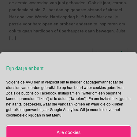
de eerste woensdag van juni gehouden. Ook dit jaar, corona-
pandemie of nie. Zij het dan op gepaste afstand of virtueel.
Het doel van Wereld Hardloopdag blijft hetzelfde: deel je
passie voor hardlopen en probeer anderen te inspireren om
ook te gaan hardlopen of überhaupt te gaan bewegen. Juist
[…]
Lees verder
Fijn dat je er bent!
Volgens de AVG ben ik verplicht om te melden dat dagenvanhetjaar de
diensten van derden gebruikt die op hun beurt weer cookies gebruiken.
Social Media
Zoals de buttons op Facebook, Instagram en Twitter om een pagina te
kunnen promoten (“liken”) of te delen (“tweeten”). En om inzicht te krijgen in
Je kunt me volgen op
het aantal bezoekers, waar die vandaan komen en waar die op klikken
gebruikt dagenvanhetjaar Google Analytics. Wil je meer info over het
cookiebeleid kijk dan in het Menu.
Alle cookies
Zoeken