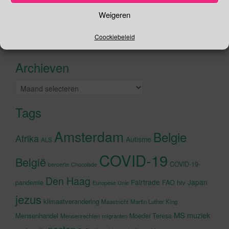
Zoeken
Weigeren
naar:
Coockiebeleid
Recente tweets
Klik om marketing cookies te
accepteren en deze inhoud in te
Archieven
schakelen
Archieven
Tags
Amsterdam
Belgie
Afrika
Autisme
ALS
COVID-19
België
COVID-19-
beroerte
Chocolade
Den Haag
Fairtrade
Japan
hiv
pandemie
FAO
Europese Unie
jezus
klimaatverandering
Maastricht
Martin Luther King
MS
muziek
Mensenhandel
Moeder Teresa
Mensenrechten
migranten