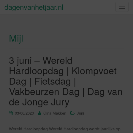
dagenvanhetjaar.nl
S
c
h
a
Mijl
k
e
l
n
3 juni – Wereld
a
Hardloopdag | Klompvoet
v
i
Dag | Fietsdag |
g
Vakbeurzen Dag | Dag van
a
t
de Jonge Jury
i
e
03/06/2020
Gina Makken
Juni
Wereld Hardloopdag Wereld Hardloopdag wordt jaarlijks op