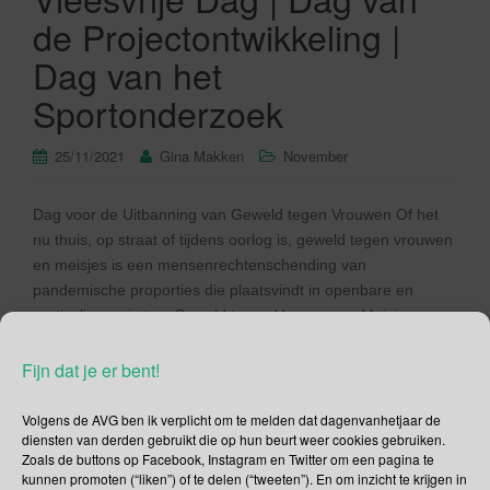
de Projectontwikkeling |
Dag van het
Sportonderzoek
25/11/2021
Gina Makken
November
Dag voor de Uitbanning van Geweld tegen Vrouwen Of het
nu thuis, op straat of tijdens oorlog is, geweld tegen vrouwen
en meisjes is een mensenrechtenschending van
pandemische proporties die plaatsvindt in openbare en
particuliere ruimtes. Geweld tegen Vrouwen en Meisjes
(VAWG) is een van de meest voorkomende, hardnekkige en
verwoestende mensenrechtenschendingen die niet gemeld
Fijn dat je er bent!
[…]
Volgens de AVG ben ik verplicht om te melden dat dagenvanhetjaar de
diensten van derden gebruikt die op hun beurt weer cookies gebruiken.
Lees verder
Zoals de buttons op Facebook, Instagram en Twitter om een pagina te
kunnen promoten (“liken”) of te delen (“tweeten”). En om inzicht te krijgen in