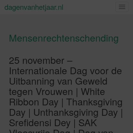
dagenvanhetjaar.nl
S
c
h
a
Mensenrechtenschending
k
e
l
n
25 november –
a
Internationale Dag voor de
v
i
Uitbanning van Geweld
g
tegen Vrouwen | White
a
t
Ribbon Day | Thanksgiving
i
Day | Unthanksgiving Day |
e
Srefidensi Dey | SAK
Vleesvrije Dag | Dag van