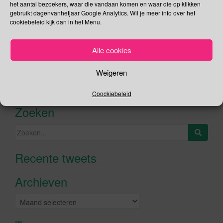
het aantal bezoekers, waar die vandaan komen en waar die op klikken
gebruikt dagenvanhetjaar Google Analytics. Wil je meer info over het
cookiebeleid kijk dan in het Menu.
Social Media
Alle cookies
Je kunt me volgen op
Weigeren
Coockiebeleid
Zoeken
Zoeken
naar:
Recente tweets
Klik om marketing cookies te
accepteren en deze inhoud in te
Archieven
schakelen
Archieven