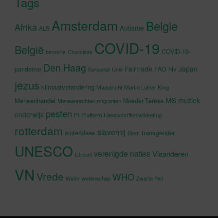
Tags
Amsterdam
Belgie
Afrika
Autisme
ALS
COVID-19
België
COVID-19-
beroerte
Chocolade
Den Haag
Fairtrade
Japan
hiv
pandemie
FAO
Europese Unie
jezus
klimaatverandering
Maastricht
Martin Luther King
MS
muziek
Mensenhandel
Moeder Teresa
Mensenrechten
migranten
pesten
onderwijs
Pi
Platform Handschriftontwikkeling
rotterdam
slavernij
sinterklaas
transgender
Stem
UNESCO
verenigde naties
Vlaanderen
Utrecht
VN
Vrede
WHO
wetenschap
Water
Zwarte Piet