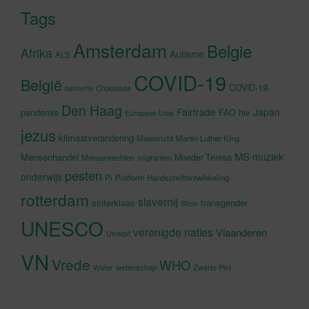
Tags
Amsterdam
Belgie
Afrika
Autisme
ALS
COVID-19
België
COVID-19-
beroerte
Chocolade
Den Haag
Fairtrade
Japan
hiv
pandemie
FAO
Europese Unie
jezus
klimaatverandering
Maastricht
Martin Luther King
MS
muziek
Mensenhandel
Moeder Teresa
Mensenrechten
migranten
pesten
onderwijs
Pi
Platform Handschriftontwikkeling
rotterdam
slavernij
sinterklaas
transgender
Stem
UNESCO
verenigde naties
Vlaanderen
Utrecht
VN
Vrede
WHO
wetenschap
Water
Zwarte Piet