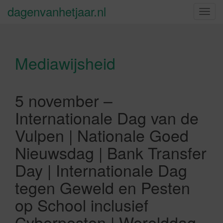
dagenvanhetjaar.nl
S
c
h
a
Mediawijsheid
k
e
l
n
5 november –
a
Internationale Dag van de
v
i
Vulpen | Nationale Goed
g
Nieuwsdag | Bank Transfer
a
t
Day | Internationale Dag
i
tegen Geweld en Pesten
e
op School inclusief
Cyberpesten | Werelddag