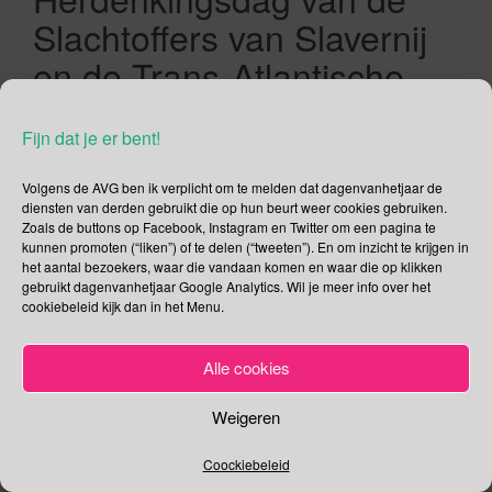
Slachtoffers van Slavernij
en de Trans-Atlantische
Slavenhandel | Zeekoe
Fijn dat je er bent!
Waarderingsdag |
Mediawijsheid Congres |
Volgens de AVG ben ik verplicht om te melden dat dagenvanhetjaar de
diensten van derden gebruikt die op hun beurt weer cookies gebruiken.
Grote Rekendag | Dag van
Zoals de buttons op Facebook, Instagram en Twitter om een pagina te
kunnen promoten (“liken”) of te delen (“tweeten”). En om inzicht te krijgen in
de Duitse Taal | Tolkien
het aantal bezoekers, waar die vandaan komen en waar die op klikken
gebruikt dagenvanhetjaar Google Analytics. Wil je meer info over het
Leesdag | Dag van het
cookiebeleid kijk dan in het Menu.
Ongeboren Kind
Alle cookies
25/03/2020
Gina Makken
Maart
Weigeren
Internationale Wafeldag Wat hebben de Zweedse
Coockiebeleid
Våffledagen te maken met de Dag van het Ongeboren Kind?