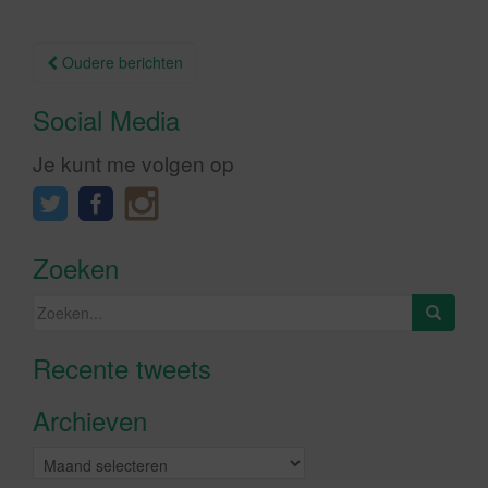
Berichtnavigatie
Oudere berichten
Social Media
Je kunt me volgen op
Zoeken
Zoeken
naar:
Recente tweets
Klik om marketing cookies te
accepteren en deze inhoud in te
Archieven
schakelen
Archieven