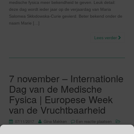
medische fysica meer bekendheid te geven. Leuk detail:
deze dag wordt ieder jaar op de verjaardag van Maria
Salomea Skłodowska-Curie gevierd. Beter bekend onder de
naam Marie […]
Lees verder
7 november – Internationle
Dag van de Medische
Fysica | Europese Week
van de Vruchtbaarheid
07/11/2017
Gina Makken
Een reactie plaatsen
November