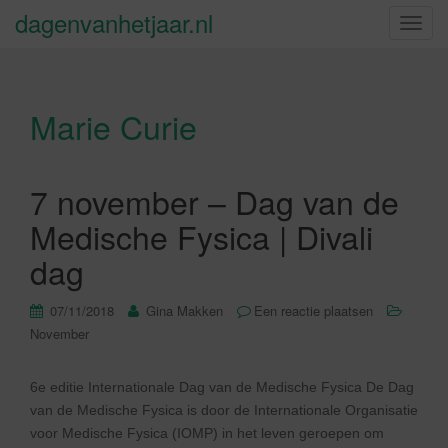
dagenvanhetjaar.nl
S
c
h
a
Marie Curie
k
e
l
n
7 november – Dag van de
a
Medische Fysica | Divali
v
i
dag
g
a
07/11/2018
Gina Makken
Een reactie plaatsen
t
November
i
e
6e editie Internationale Dag van de Medische Fysica De Dag
van de Medische Fysica is door de Internationale Organisatie
voor Medische Fysica (IOMP) in het leven geroepen om