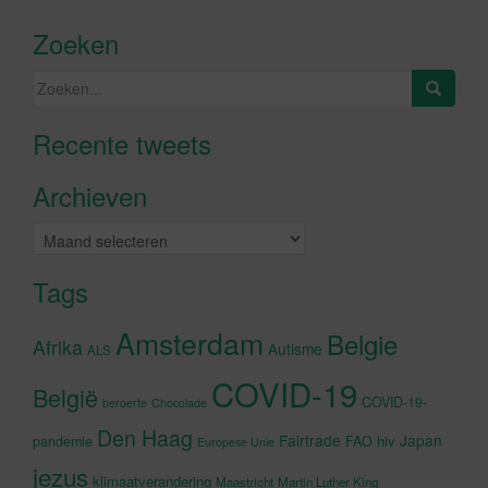
Zoeken
Zoeken
naar:
Recente tweets
Klik om marketing cookies te
accepteren en deze inhoud in te
Archieven
schakelen
Archieven
Tags
Amsterdam
Belgie
Afrika
Autisme
ALS
COVID-19
België
COVID-19-
beroerte
Chocolade
Den Haag
Fairtrade
Japan
hiv
pandemie
FAO
Europese Unie
jezus
klimaatverandering
Maastricht
Martin Luther King