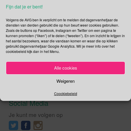
Fijn dat je er bent!
Internationle Dag van de Medische Fysica De Dag van de
Medische Fysica is door de Internationale Organisatie voor
Volgens de AVG ben ik verplicht om te melden dat dagenvanhetjaar de
Medische Fysica (IOMP) in het leven geroepen om medische
diensten van derden gebruikt die op hun beurt weer cookies gebruiken.
Zoals de buttons op Facebook, Instagram en Twitter om een pagina te
fysica meer bekendheid te geven. Deze dag wordt ieder jaar
kunnen promoten (“liken”) of te delen (“tweeten”). En om inzicht te krijgen in
op de verjaardag van Maria Salomea Skłodowska-Curie
het aantal bezoekers, waar die vandaan komen en waar die op klikken
gevierd. Beter bekend onder de naam Marie Curie. Je weet
gebruikt dagenvanhetjaar Google Analytics. Wil je meer info over het
wel, […]
cookiebeleid kijk dan in het Menu.
Lees verder
Alle cookies
Weigeren
Coockiebeleid
Social Media
Je kunt me volgen op