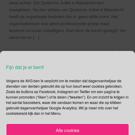
staat achter 11e Quatorze Juillet à Maestricht een
vraagteken. Na tien edities van Quatorze Julliet à Maestricht
heeft de organisatie besloten dat er geen elfde komt. Het
organisatieteam was geen professionele groep maar
bestond uit louter vrijwilligers. Kort door de bocht gezegd: het
werd hen te […]
Lees verder
Fijn dat je er bent!
Volgens de AVG ben ik verplicht om te melden dat dagenvanhetjaar de
diensten van derden gebruikt die op hun beurt weer cookies gebruiken.
Social Media
Zoals de buttons op Facebook, Instagram en Twitter om een pagina te
kunnen promoten (“liken”) of te delen (“tweeten”). En om inzicht te krijgen in
Je kunt me volgen op
het aantal bezoekers, waar die vandaan komen en waar die op klikken
gebruikt dagenvanhetjaar Google Analytics. Wil je meer info over het
cookiebeleid kijk dan in het Menu.
Alle cookies
Zoeken