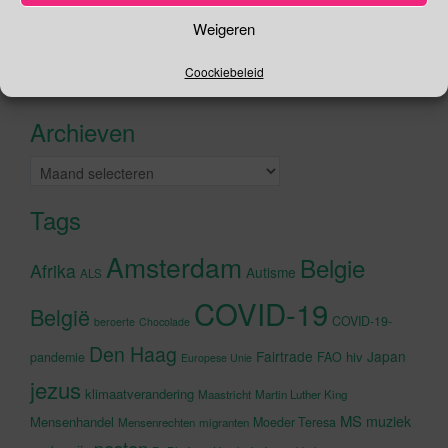
Zoeken
Weigeren
naar:
Coockiebeleid
Recente tweets
Klik om marketing cookies te
accepteren en deze inhoud in te
Archieven
schakelen
Archieven
Tags
Amsterdam
Belgie
Afrika
Autisme
ALS
COVID-19
België
COVID-19-
beroerte
Chocolade
Den Haag
Fairtrade
Japan
hiv
pandemie
FAO
Europese Unie
jezus
klimaatverandering
Maastricht
Martin Luther King
MS
muziek
Mensenhandel
Moeder Teresa
Mensenrechten
migranten