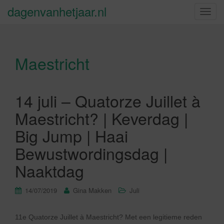
dagenvanhetjaar.nl
S
c
h
a
Maestricht
k
e
l
n
14 juli – Quatorze Juillet à
a
Maestricht? | Keverdag |
v
i
Big Jump | Haai
g
Bewustwordingsdag |
a
t
Naaktdag
i
e
14/07/2019
Gina Makken
Juli
11e Quatorze Juillet à Maestricht? Met een legitieme reden