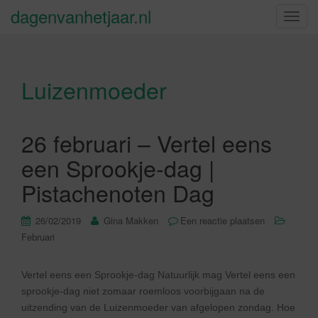
dagenvanhetjaar.nl
S
c
h
a
Luizenmoeder
k
e
l
n
26 februari – Vertel eens
a
een Sprookje-dag |
v
i
Pistachenoten Dag
g
a
26/02/2019
Gina Makken
Een reactie plaatsen
t
Februari
i
e
Vertel eens een Sprookje-dag Natuurlijk mag Vertel eens een
sprookje-dag niet zomaar roemloos voorbijgaan na de
uitzending van de Luizenmoeder van afgelopen zondag. Hoe