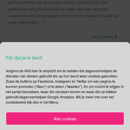
juffrouw Helma de sprookjes voorlas, hilarisch! En het
geklungel van juffrouw Ank om maar niet een sprookje
waarin iemand dood gaat/is voor te lezen omdat “Isa dat nu
even niet goed […]
Lees verder
Fijn dat je er bent!
Volgens de AVG ben ik verplicht om te melden dat dagenvanhetjaar de
Social Media
diensten van derden gebruikt die op hun beurt weer cookies gebruiken.
Zoals de buttons op Facebook, Instagram en Twitter om een pagina te
Je kunt me volgen op
kunnen promoten (“liken”) of te delen (“tweeten”). En om inzicht te krijgen in
het aantal bezoekers, waar die vandaan komen en waar die op klikken
gebruikt dagenvanhetjaar Google Analytics. Wil je meer info over het
cookiebeleid kijk dan in het Menu.
Zoeken
Alle cookies
Zoeken