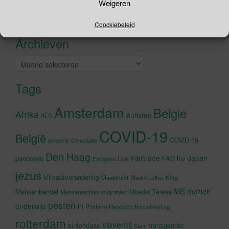
naar:
Weigeren
Recente tweets
Klik om marketing cookies te
Coockiebeleid
accepteren en deze inhoud in te
Archieven
schakelen
Archieven
Tags
Amsterdam
Belgie
Afrika
Autisme
ALS
COVID-19
België
COVID-19-
beroerte
Chocolade
Den Haag
Fairtrade
Japan
hiv
pandemie
FAO
Europese Unie
jezus
klimaatverandering
Maastricht
Martin Luther King
MS
muziek
Mensenhandel
Moeder Teresa
Mensenrechten
migranten
pesten
onderwijs
Pi
Platform Handschriftontwikkeling
rotterdam
slavernij
sinterklaas
transgender
Stem