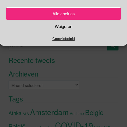
Je kunt me volgen op
Alle cookies
Weigeren
Zoeken
Coockiebeleid
Zoeken
naar:
Recente tweets
Klik om marketing cookies te
accepteren en deze inhoud in te
Archieven
schakelen
Archieven
Tags
Amsterdam
Belgie
Afrika
Autisme
ALS
COVID-19
België