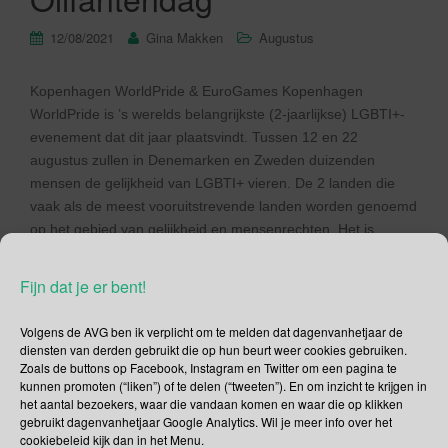
12/08/2021
Gina Makken
Augustus
Kopenhagen WorldPride & EuroGames Kopenhagen
WorldPride is ’s werelds belangrijkste (2-jaarlijkse) LGBTI+-
evenement dat dit jaar plaatsvindt. Tussen 12 en 22
augustus zullen in Denemarken en Zweden duizenden
mensen de gelijkheid van LGBTI+ vieren. De 2 landen die
vaak als de meest vooruitstrevende landen worden genoemd
op het gebied van gelijkheid en mensenrechten. Het is
trouwens […]
Fijn dat je er bent!
Lees verder
Volgens de AVG ben ik verplicht om te melden dat dagenvanhetjaar de
diensten van derden gebruikt die op hun beurt weer cookies gebruiken.
Zoals de buttons op Facebook, Instagram en Twitter om een pagina te
kunnen promoten (“liken”) of te delen (“tweeten”). En om inzicht te krijgen in
het aantal bezoekers, waar die vandaan komen en waar die op klikken
gebruikt dagenvanhetjaar Google Analytics. Wil je meer info over het
Social Media
cookiebeleid kijk dan in het Menu.