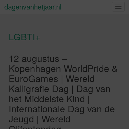
dagenvanhetjaar.nl
S
c
h
a
LGBTI+
k
e
l
n
12 augustus –
a
Kopenhagen WorldPride &
v
i
EuroGames | Wereld
g
Kalligrafie Dag | Dag van
a
t
het Middelste Kind |
i
Internationale Dag van de
e
Jeugd | Wereld
Olifantendag