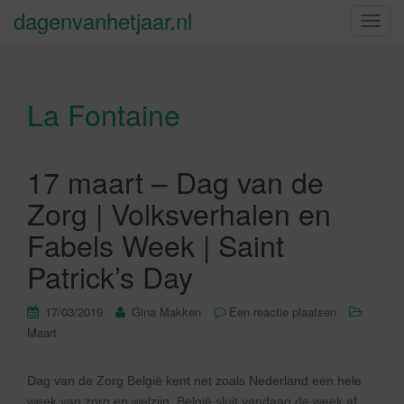
dagenvanhetjaar.nl
S
c
h
a
La Fontaine
k
e
l
n
17 maart – Dag van de
a
Zorg | Volksverhalen en
v
i
Fabels Week | Saint
g
Patrick’s Day
a
t
17/03/2019
Gina Makken
Een reactie plaatsen
i
Maart
e
Dag van de Zorg België kent net zoals Nederland een hele
week van zorg en welzijn. België sluit vandaag de week af