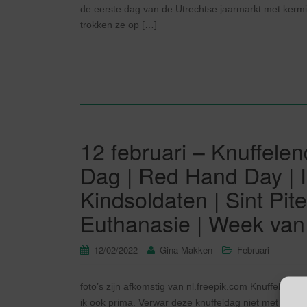
de eerste dag van de Utrechtse jaarmarkt met kerm
trokken ze op […]
12 februari – Knuffelen
Dag | Red Hand Day | I
Kindsoldaten | Sint Pi
Euthanasie | Week van
12/02/2022
Gina Makken
Februari
foto’s zijn afkomstig van nl.freepik.com Knuffelenda
ik ook prima. Verwar deze knuffeldag niet met de knu