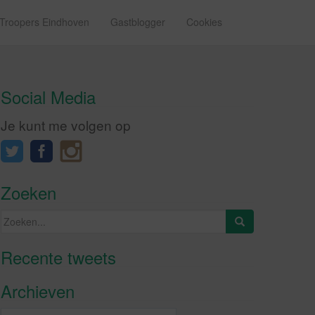
 Troopers Eindhoven
Gastblogger
Cookies
Social Media
Je kunt me volgen op
Zoeken
Zoeken
naar:
Recente tweets
Klik om marketing cookies te
accepteren en deze inhoud in te
Archieven
schakelen