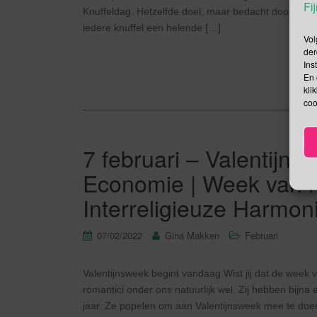
Fij
Knuffeldag. Hetzelfde doel, maar bedacht door iemand
iedere knuffel een helende […]
Vol
der
Ins
En 
kli
coo
7 februari – Valentijns
Economie | Week van h
Interreligieuze Harmo
07/02/2022
Gina Makken
Februari
Valentijnsweek begint vandaag Wist jij dat de week 
romantici onder ons natuurlijk wel. Zij hebben bijn
jaar. Ze popelen om aan Valentijnsweek mee te doen