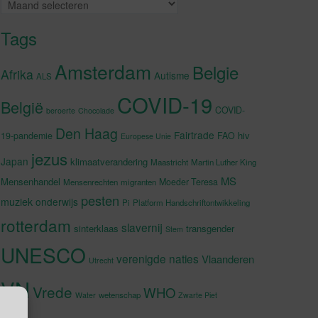
Archieven
Tags
Amsterdam
Belgie
Afrika
Autisme
ALS
COVID-19
België
COVID-
beroerte
Chocolade
Den Haag
Fairtrade
hiv
19-pandemie
FAO
Europese Unie
jezus
Japan
klimaatverandering
Maastricht
Martin Luther King
MS
Mensenhandel
Moeder Teresa
Mensenrechten
migranten
pesten
muziek
onderwijs
Pi
Platform Handschriftontwikkeling
rotterdam
slavernij
sinterklaas
transgender
Stem
UNESCO
verenigde naties
Vlaanderen
Utrecht
VN
Vrede
WHO
wetenschap
Water
Zwarte Piet