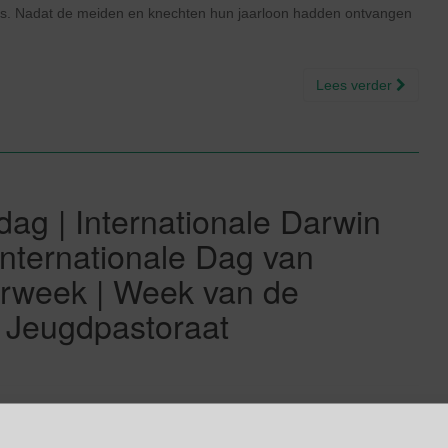
is. Nadat de meiden en knechten hun jaarloon hadden ontvangen
Lees verder
dag | Internationale Darwin
nternationale Dag van
terweek | Week van de
 Jeugdpastoraat
g De 6e dag in de Valentijns Week is Knuffelendag. Knuffeldag vind
ffeldag van 21 januari. Dat is namelijk Wereld (Internationale)