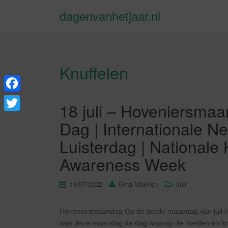
dagenvanhetjaar.nl
Knuffelen
F
18 juli – Hoveniersmaa
a
T
Dag | Internationale N
c
w
Luisterdag | Nationale 
e
i
Awareness Week
b
t
o
t
18/07/2022
Gina Makken
Juli
o
e
k
Hoveniersmaandag Op de derde maandag van juli vi
r
was deze maandag de dag waarop de meiden en knec