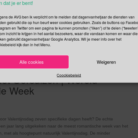
n dat je er bent!
 anders. Wat maakt het eigenlijk allemaal uit, uiteindelijk heeft
gens de AVG ben ik verplicht om te melden dat dagenvanhetjaar de diensten van
den gebruikt die op hun beurt weer cookies gebruiken. Zoals de buttons op Faceb
Lees verder
tagram en Twitter om een pagina te kunnen promoten (“liken”) of te delen (“tweeten”
om inzicht te krijgen in het aantal bezoekers, waar die vandaan komen en waar die
kken gebruikt dagenvanhetjaar Google Analytics. Wil je meer info over het
kiebeleid kijk dan in het Menu.
Alle cookies
Weigeren
week | Week van de Circulaire
Coockiebeleid
et Oorsuizen | Wereld
nie Week
voor Valentijnsdag zeven specifieke dagen heeft? De echte
a een jaar lang uitgekeken naar de meest romantische week van het
, met als hoogtepunt natuurlijk Valentijnsdag. De minder