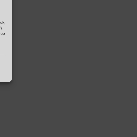
ook,
).
 op