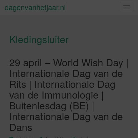
dagenvanhetjaar.nl
S
c
h
a
Kledingsluiter
k
e
l
n
29 april – World Wish Day |
a
Internationale Dag van de
v
i
Rits | Internationale Dag
g
van de Immunologie |
a
t
Buitenlesdag (BE) |
i
Internationale Dag van de
e
Dans