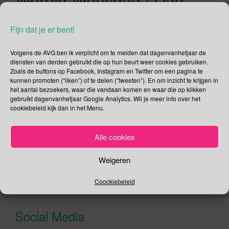
Wereld Wensdag | Dag
van de Dans
Fijn dat je er bent!
29/04/2020
Gina Makken
April
Volgens de AVG ben ik verplicht om te melden dat dagenvanhetjaar de
diensten van derden gebruikt die op hun beurt weer cookies gebruiken.
Internationale Dag van de Rits Geen idee wie Dag van de
Zoals de buttons op Facebook, Instagram en Twitter om een pagina te
Rits heeft bedacht maar dat mag de pret niet drukken, toch?
kunnen promoten (“liken”) of te delen (“tweeten”). En om inzicht te krijgen in
het aantal bezoekers, waar die vandaan komen en waar die op klikken
Is het terecht dat “de rits” zijn eigen dag heeft? Daar zeg ik
gebruikt dagenvanhetjaar Google Analytics. Wil je meer info over het
volmondig ja op. De rits maakt ons leven een stuk
cookiebeleid kijk dan in het Menu.
makkelijker. Zeker voor iemand zoals ik. Mijn fijne motoriek is
[…]
Alle cookies
Lees verder
Weigeren
Coockiebeleid
Social Media