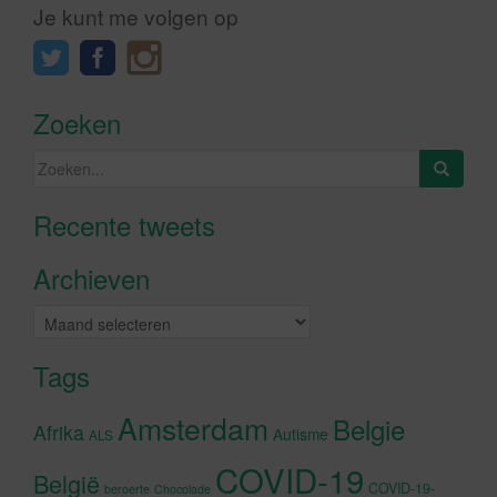
Je kunt me volgen op
Zoeken
Zoeken
naar:
Recente tweets
Klik om marketing cookies te
accepteren en deze inhoud in te
Archieven
schakelen
Archieven
Tags
Amsterdam
Belgie
Afrika
Autisme
ALS
COVID-19
België
COVID-19-
beroerte
Chocolade