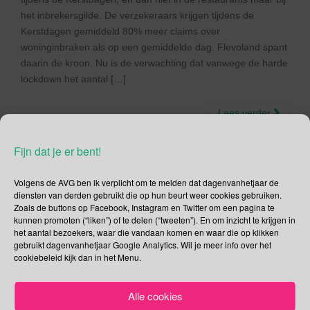
het inbrekersgilde. De verzekeraars krijgen tijdens de
Kerstdagen gemiddeld 80% meer claims over
woninginbraken als op een gemiddelde dag. Flevoland spant
daarin de kroon. Nu is de verwachting dat vanwege de harde
lockdown het aantal […]
Lees verder
Fijn dat je er bent!
Volgens de AVG ben ik verplicht om te melden dat dagenvanhetjaar de
diensten van derden gebruikt die op hun beurt weer cookies gebruiken.
23 december – Kerst is het
Zoals de buttons op Facebook, Instagram en Twitter om een pagina te
kunnen promoten (“liken”) of te delen (“tweeten”). En om inzicht te krijgen in
Walhalla
het aantal bezoekers, waar die vandaan komen en waar die op klikken
gebruikt dagenvanhetjaar Google Analytics. Wil je meer info over het
cookiebeleid kijk dan in het Menu.
23/12/2016
Gina Makken
Een reactie plaatsen
December
Alle cookies