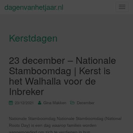
dagenvanhetjaar.nl
S
c
h
a
Kerstdagen
k
e
l
n
23 december – Nationale
a
Stamboomdag | Kerst is
v
i
het Walhalla voor de
g
Inbreker
a
t
23/12/2021
Gina Makken
December
i
e
Nationale Stamboomdag Nationale Stamboomdag (National
Roots Day) is een dag waarop families worden
aangemoedigd om zich te verdiepen in hun