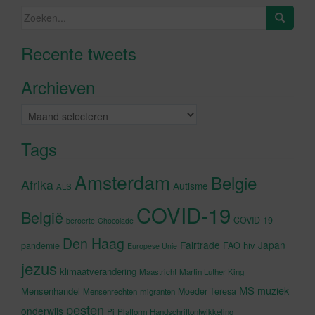
Zoeken
naar:
Recente tweets
Klik om marketing cookies te
accepteren en deze inhoud in te
Archieven
schakelen
Archieven
Tags
Amsterdam
Belgie
Afrika
Autisme
ALS
COVID-19
België
COVID-19-
beroerte
Chocolade
Den Haag
Fairtrade
Japan
hiv
pandemie
FAO
Europese Unie
jezus
klimaatverandering
Maastricht
Martin Luther King
MS
muziek
Mensenhandel
Moeder Teresa
Mensenrechten
migranten
pesten
onderwijs
Pi
Platform Handschriftontwikkeling