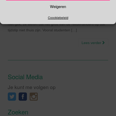
Kerst is het Walhalla voor inbrekers Topdrukte verwacht
Weigeren
tijdens de Kerst voor het inbrekersgilde, vergis je niet zij
draaien overuren deze dagen. Het aantal inbraken ligt rond
Coockiebeleid
kerst twee keer hoger dan normaal. Dieven zijn natuurlijk ook
niet gek, ze weten dat het gros van de Nederlanders op dat
tijdstip niet thuis zijn. Vooral studenten […]
Lees verder
Social Media
Je kunt me volgen op
Zoeken