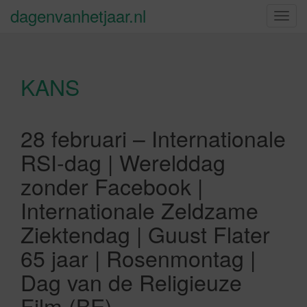
dagenvanhetjaar.nl
S
c
h
a
KANS
k
e
l
n
28 februari – Internationale
a
RSI-dag | Werelddag
v
i
zonder Facebook |
g
Internationale Zeldzame
a
t
Ziektendag | Guust Flater
i
65 jaar | Rosenmontag |
e
Dag van de Religieuze
Film (BE)