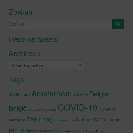
Zoeken
Zoeken
naar:
Recente tweets
Klik om marketing cookies te
accepteren en deze inhoud in te
Archieven
schakelen
Archieven
Tags
Amsterdam
Belgie
Afrika
Autisme
ALS
COVID-19
België
COVID-19-
beroerte
Chocolade
Den Haag
Fairtrade
Japan
hiv
pandemie
FAO
Europese Unie
jezus
klimaatverandering
Maastricht
Martin Luther King