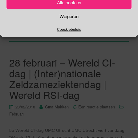
Alle cookies
langs elkaar […]
Weigeren
Lees verder
Coockiebeleid
28 februari – Wereld CI-
dag | (Inter)nationale
Zeldzameziektendag |
Wereld RSI-dag
28/02/2018
Gina Makken
Een reactie plaatsen
Februari
5e Wereld CI-dag UMC Utrecht UMC Utrecht viert vandaag
“Wereld CI-dag” met een informatief middagprogramma dat