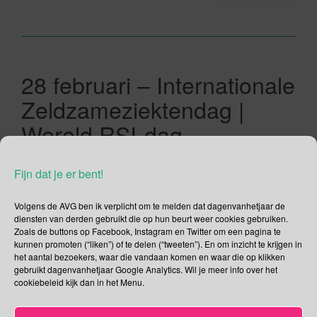
28 februari – Internationale
Zeldzameziektendag |
Wereld RSI-dag
28/02/2019
Gina Makken
Een reactie plaatsen
Fijn dat je er bent!
Februari
Volgens de AVG ben ik verplicht om te melden dat dagenvanhetjaar de
12 editie Internationale Zeldzameziektendag Het thema van
diensten van derden gebruikt die op hun beurt weer cookies gebruiken.
Zoals de buttons op Facebook, Instagram en Twitter om een pagina te
de 12e editie van Rare Disease Day “Bridging health and
kunnen promoten (“liken”) of te delen (“tweeten”). En om inzicht te krijgen in
social care” staat voor een betere afstemming tussen
het aantal bezoekers, waar die vandaan komen en waar die op klikken
medische, sociale en ondersteunende diensten. Buiten het
gebruikt dagenvanhetjaar Google Analytics. Wil je meer info over het
ziek zijn staan mensen met een zeldzame chronische,
cookiebeleid kijk dan in het Menu.
progressieve, levensbedreigende ziekte en hun families
dagelijks voor grote uitdagingen omdat diverse organisaties