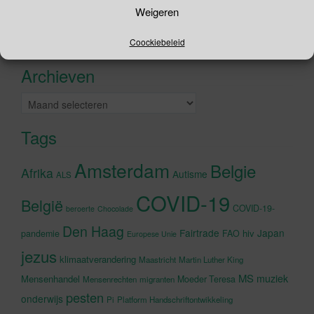
Zoeken
Weigeren
naar:
Recente tweets
Klik om marketing cookies te
Coockiebeleid
accepteren en deze inhoud in te
Archieven
schakelen
Archieven
Tags
Amsterdam
Belgie
Afrika
Autisme
ALS
COVID-19
België
COVID-19-
beroerte
Chocolade
Den Haag
Fairtrade
Japan
hiv
pandemie
FAO
Europese Unie
jezus
klimaatverandering
Maastricht
Martin Luther King
MS
muziek
Mensenhandel
Moeder Teresa
Mensenrechten
migranten
pesten
onderwijs
Pi
Platform Handschriftontwikkeling