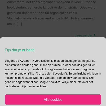
Amsterdam, net zoals afgelopen weekend in veel Europese
hoofdsteden, een grote landelijke demonstratie. Deze werd
gesteund door meer dan 50 organisaties zoals
Vluchtelingenwerk Nederland en de FNV. Hartverwarmend
om te […]
Lees verder
Fijn dat je er bent!
Volgens de AVG ben ik verplicht om te melden dat dagenvanhetjaar de
Social Media
diensten van derden gebruikt die op hun beurt weer cookies gebruiken.
Zoals de buttons op Facebook, Instagram en Twitter om een pagina te
kunnen promoten (“liken”) of te delen (“tweeten”). En om inzicht te krijgen in
Je kunt me volgen op
het aantal bezoekers, waar die vandaan komen en waar die op klikken
gebruikt dagenvanhetjaar Google Analytics. Wil je meer info over het
cookiebeleid kijk dan in het Menu.
Zoeken
Alle cookies