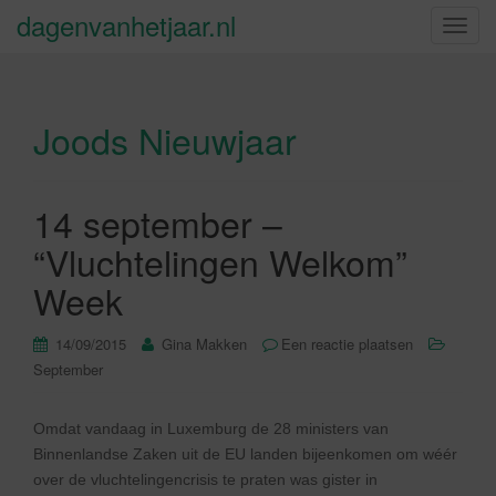
dagenvanhetjaar.nl
S
c
h
a
Joods Nieuwjaar
k
e
l
n
14 september –
a
“Vluchtelingen Welkom”
v
i
Week
g
a
14/09/2015
Gina Makken
Een reactie plaatsen
t
September
i
e
Omdat vandaag in Luxemburg de 28 ministers van
Binnenlandse Zaken uit de EU landen bijeenkomen om wéér
over de vluchtelingencrisis te praten was gister in