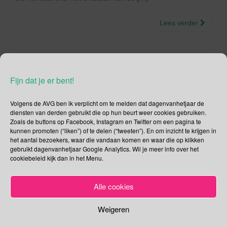
Lees verder
Fijn dat je er bent!
Social Media
Volgens de AVG ben ik verplicht om te melden dat dagenvanhetjaar de
Je kunt me volgen op
diensten van derden gebruikt die op hun beurt weer cookies gebruiken.
Zoals de buttons op Facebook, Instagram en Twitter om een pagina te
kunnen promoten (“liken”) of te delen (“tweeten”). En om inzicht te krijgen in
het aantal bezoekers, waar die vandaan komen en waar die op klikken
gebruikt dagenvanhetjaar Google Analytics. Wil je meer info over het
Zoeken
cookiebeleid kijk dan in het Menu.
Zoeken
Alle cookies
naar:
Recente tweets
Klik om marketing cookies te
Weigeren
accepteren en deze inhoud in te