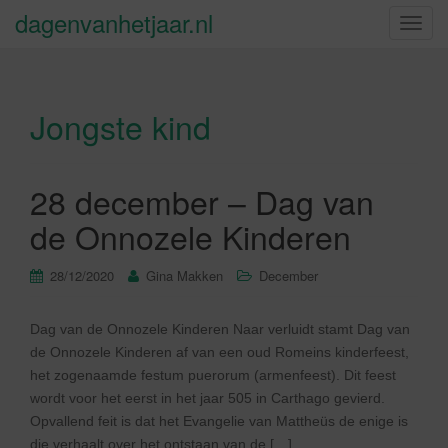
dagenvanhetjaar.nl
S
c
h
a
Jongste kind
k
e
l
n
28 december – Dag van
a
de Onnozele Kinderen
v
i
28/12/2020
Gina Makken
December
g
a
t
Dag van de Onnozele Kinderen Naar verluidt stamt Dag van
i
de Onnozele Kinderen af van een oud Romeins kinderfeest,
e
het zogenaamde festum puerorum (armenfeest). Dit feest
wordt voor het eerst in het jaar 505 in Carthago gevierd.
Opvallend feit is dat het Evangelie van Mattheüs de enige is
die verhaalt over het ontstaan van de […]