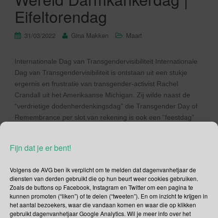
Eifeltorendag
31/03/2022
Gina Makken
Maart
Internationale Dag van Transgendervisibiliteit Internationale
Dag van Transgendervisibiliteit is ontstaan uit een stukje
ergernis en frustratie van transgender-activist Rachel
Crandall uit het Amerikaanse Michigan. Zij wilde naast de
“verdrietige dodenherdenkingsdag” die Transgender Day of
Remembrance per slot van rekening is ook een “feestdag”
voor transgenders. Een dag met de focus op de positieve
elementen in […]
Fijn dat je er bent!
Lees verder
Volgens de AVG ben ik verplicht om te melden dat dagenvanhetjaar de
diensten van derden gebruikt die op hun beurt weer cookies gebruiken.
Zoals de buttons op Facebook, Instagram en Twitter om een pagina te
kunnen promoten (“liken”) of te delen (“tweeten”). En om inzicht te krijgen in
het aantal bezoekers, waar die vandaan komen en waar die op klikken
gebruikt dagenvanhetjaar Google Analytics. Wil je meer info over het