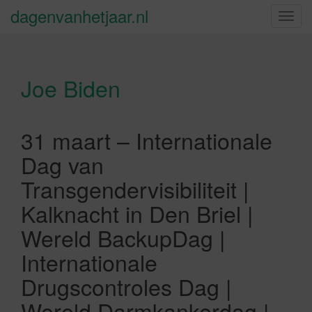
dagenvanhetjaar.nl
S
c
h
a
Joe Biden
k
e
l
n
31 maart – Internationale
a
Dag van
v
i
Transgendervisibiliteit |
g
Kalknacht in Den Briel |
a
t
Wereld BackupDag |
i
Internationale
e
Drugscontroles Dag |
Wereld Darmkankerdag |