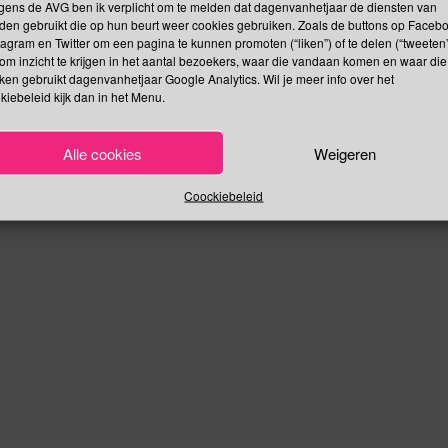
gens de AVG ben ik verplicht om te melden dat dagenvanhetjaar de diensten van
den gebruikt die op hun beurt weer cookies gebruiken. Zoals de buttons op Faceb
tagram en Twitter om een pagina te kunnen promoten (“liken”) of te delen (“tweeten”
om inzicht te krijgen in het aantal bezoekers, waar die vandaan komen en waar die
kken gebruikt dagenvanhetjaar Google Analytics. Wil je meer info over het
kiebeleid kijk dan in het Menu.
Alle cookies
Weigeren
Coockiebeleid