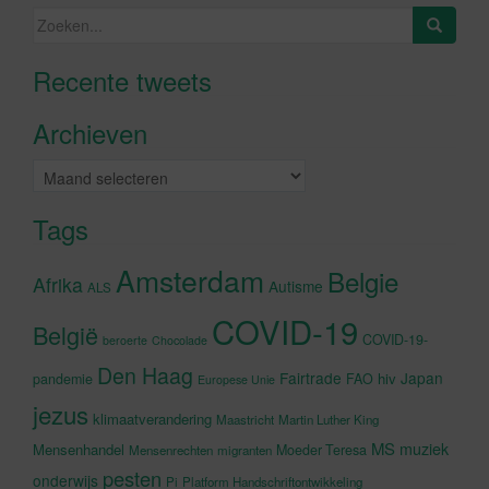
Zoeken
naar:
Recente tweets
Klik om marketing cookies te
accepteren en deze inhoud in te
Archieven
schakelen
Archieven
Tags
Amsterdam
Belgie
Afrika
Autisme
ALS
COVID-19
België
COVID-19-
beroerte
Chocolade
Den Haag
Fairtrade
Japan
hiv
pandemie
FAO
Europese Unie
jezus
klimaatverandering
Maastricht
Martin Luther King
MS
muziek
Mensenhandel
Moeder Teresa
Mensenrechten
migranten
pesten
onderwijs
Pi
Platform Handschriftontwikkeling