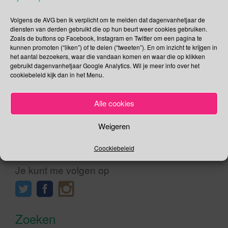
Australië; er zijn ongeveer 500 verschillende Aboriginalvolken
Volgens de AVG ben ik verplicht om te melden dat dagenvanhetjaar de
in Australië, elk met hun eigen taal. De Maya’s in Guatemala,
diensten van derden gebruikt die op hun beurt weer cookies gebruiken.
Mexico en Belize; het woord Maya’s is een overkoepelende
Zoals de buttons op Facebook, Instagram en Twitter om een pagina te
term voor de 29 inheemse volkeren die in dat gebied leven.
kunnen promoten (“liken”) of te delen (“tweeten”). En om inzicht te krijgen in
het aantal bezoekers, waar die vandaan komen en waar die op klikken
De Inuit, zo noemen Eskimo’s van Groenland en Canada […]
gebruikt dagenvanhetjaar Google Analytics. Wil je meer info over het
cookiebeleid kijk dan in het Menu.
Lees verder
Alle cookies
Weigeren
Social Media
Coockiebeleid
Je kunt me volgen op
Zoeken