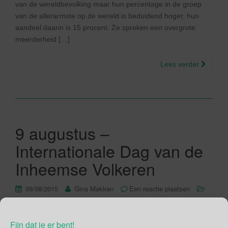
van de wereldbevolking maar hun percentage in de groep
van de allerarmste op de wereld is beduidend hoger, hun
aandeel daarin is 15 procent. Ze spreken een overgrote
meerderheid […]
Lees verder
9 augustus –
Internationale Dag van de
Inheemse Volkeren
09/08/2015
Gina Makken
Een reactie plaatsen
Augustus
Fijn dat je er bent!
De bekendste inheemse volkeren zijn de Aboriginals in