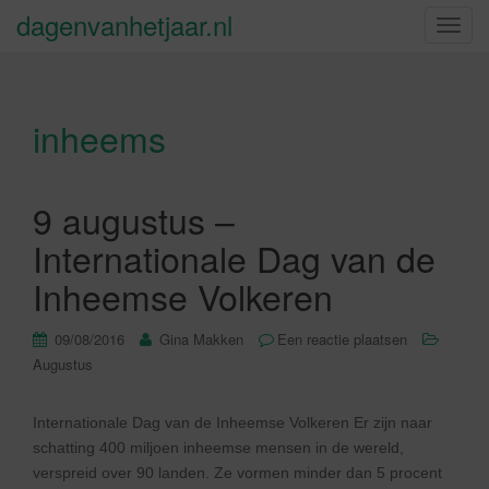
dagenvanhetjaar.nl
S
c
h
a
inheems
k
e
l
n
9 augustus –
a
Internationale Dag van de
v
i
Inheemse Volkeren
g
a
09/08/2016
Gina Makken
Een reactie plaatsen
t
Augustus
i
e
Internationale Dag van de Inheemse Volkeren Er zijn naar
schatting 400 miljoen inheemse mensen in de wereld,
verspreid over 90 landen. Ze vormen minder dan 5 procent