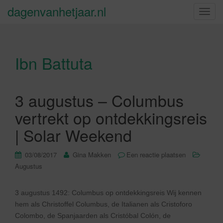
dagenvanhetjaar.nl
S
c
h
a
Ibn Battuta
k
e
l
n
3 augustus – Columbus
a
vertrekt op ontdekkingsreis
v
i
| Solar Weekend
g
a
03/08/2017
Gina Makken
Een reactie plaatsen
t
Augustus
i
e
3 augustus 1492: Columbus op ontdekkingsreis Wij kennen
hem als Christoffel Columbus, de Italianen als Cristoforo
Colombo, de Spanjaarden als Cristóbal Colón, de