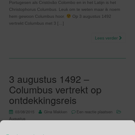
Portugesen als Cristóvão Colombo en in het Latijn is het
Christophorus Columbus. Leuk om te weten maar ik noem
hem gewoon Columbus hoor.
Op 3 augustus 1492
vertrekt Columbus met 3 […]
Lees verder
3 augustus 1492 –
Columbus vertrekt op
ontdekkingsreis
03/08/2015
Gina Makken
Een reactie plaatsen
Augustus
Wij kennen hem als Christoffel Columbus, de Italianen als