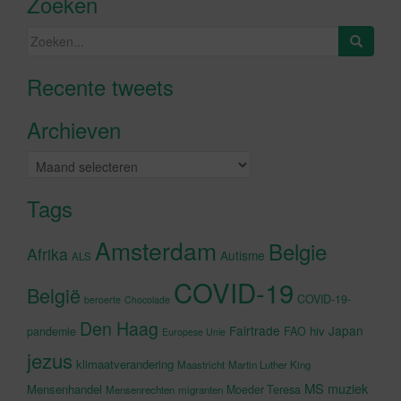
Zoeken
Zoeken
naar:
Recente tweets
Klik om marketing cookies te
accepteren en deze inhoud in te
Archieven
schakelen
Archieven
Tags
Amsterdam
Belgie
Afrika
Autisme
ALS
COVID-19
België
COVID-19-
beroerte
Chocolade
Den Haag
Fairtrade
Japan
hiv
pandemie
FAO
Europese Unie
jezus
klimaatverandering
Maastricht
Martin Luther King
MS
muziek
Mensenhandel
Moeder Teresa
Mensenrechten
migranten