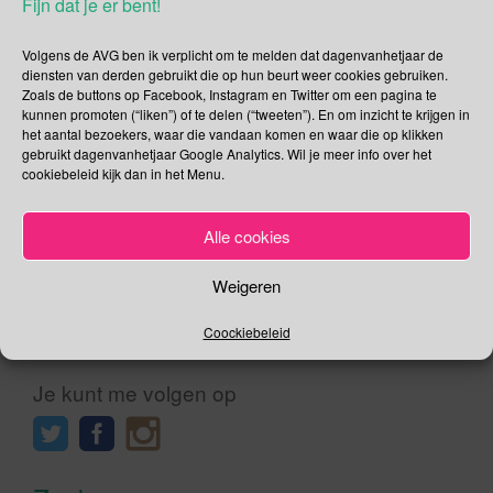
Fijn dat je er bent!
Cristoforo Colombo, de Spanjaarden als Cristóbal Colón, de
Portugesen als Cristóvão Colombo en in het Latijn is het
Volgens de AVG ben ik verplicht om te melden dat dagenvanhetjaar de
diensten van derden gebruikt die op hun beurt weer cookies gebruiken.
Christophorus Columbus. Columbus vertrekt op
Zoals de buttons op Facebook, Instagram en Twitter om een pagina te
ontdekkingsreis Op 3 augustus 1492 vertrekt hij met 3
kunnen promoten (“liken”) of te delen (“tweeten”). En om inzicht te krijgen in
schepen op zoek naar een handelsroute naar Indië. Hij voer
het aantal bezoekers, waar die vandaan komen en waar die op klikken
eerst naar de Canarische […]
gebruikt dagenvanhetjaar Google Analytics. Wil je meer info over het
cookiebeleid kijk dan in het Menu.
Lees verder
Alle cookies
Weigeren
Coockiebeleid
Social Media
Je kunt me volgen op