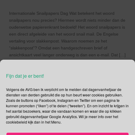
Internationale Snailpapers Dag Wat betekent het woord
snailpapers nou precies? Hiermee wordt niets minder dan de
ouderwetse papierenkrant bedoeld! Het woord snailpapers is
een direct afgeleide van het woord snail mail. De Engelse
vertaling voor slakkenpost. Waarom noemen ze het
“slakkenpost”? Omdat een handgeschreven brief of
ansichtkaart veel langer onderweg is dan een e-mail. Dat […]
Lees verder
Fijn dat je er bent!
Volgens de AVG ben ik verplicht om te melden dat dagenvanhetjaar de
diensten van derden gebruikt die op hun beurt weer cookies gebruiken.
Zoals de buttons op Facebook, Instagram en Twitter om een pagina te
kunnen promoten (“liken”) of te delen (“tweeten”). En om inzicht te krijgen in
Social Media
het aantal bezoekers, waar die vandaan komen en waar die op klikken
gebruikt dagenvanhetjaar Google Analytics. Wil je meer info over het
Je kunt me volgen op
cookiebeleid kijk dan in het Menu.