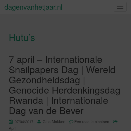
dagenvanhetjaar.nl
S
c
h
a
Hutu’s
k
e
l
n
7 april – Internationale
a
Snailpapers Dag | Wereld
v
i
Gezondheidsdag |
g
Genocide Herdenkingsdag
a
t
Rwanda | Internationale
i
Dag van de Bever
e
07/04/2017
Gina Makken
Een reactie plaatsen
April