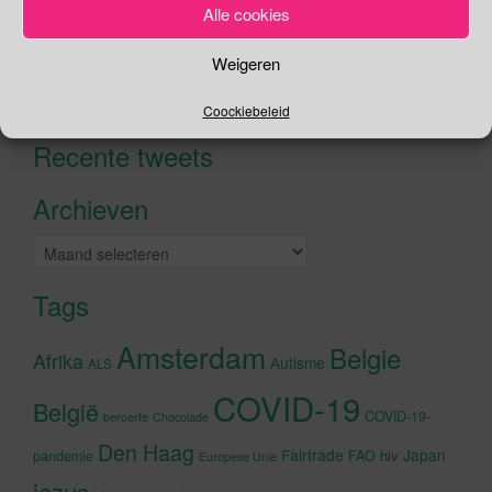
Alle cookies
Zoeken
Weigeren
Zoeken
Coockiebeleid
naar:
Recente tweets
Klik om marketing cookies te
accepteren en deze inhoud in te
Archieven
schakelen
Archieven
Tags
Amsterdam
Belgie
Afrika
Autisme
ALS
COVID-19
België
COVID-19-
beroerte
Chocolade
Den Haag
Fairtrade
Japan
hiv
pandemie
FAO
Europese Unie
jezus