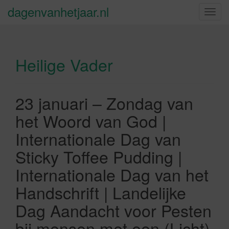
dagenvanhetjaar.nl
S
c
h
a
Heilige Vader
k
e
l
n
23 januari – Zondag van
a
het Woord van God |
v
i
Internationale Dag van
g
Sticky Toffee Pudding |
a
t
Internationale Dag van het
i
Handschrift | Landelijke
e
Dag Aandacht voor Pesten
bij mensen met een (Licht)