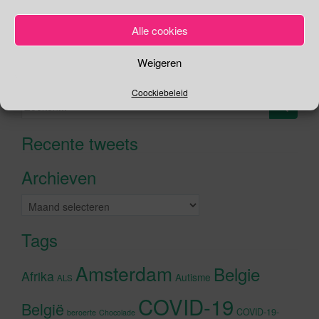
Je kunt me volgen op
Alle cookies
Weigeren
Zoeken
Coockiebeleid
Zoeken
naar:
Recente tweets
Klik om marketing cookies te
accepteren en deze inhoud in te
Archieven
schakelen
Archieven
Tags
Amsterdam
Belgie
Afrika
Autisme
ALS
COVID-19
België
COVID-19-
beroerte
Chocolade