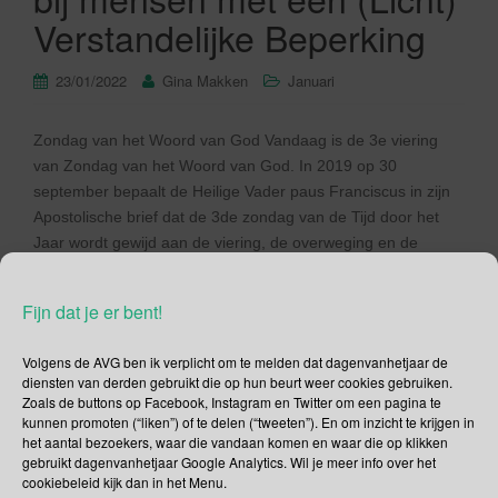
Verstandelijke Beperking
23/01/2022
Gina Makken
Januari
Zondag van het Woord van God Vandaag is de 3e viering
van Zondag van het Woord van God. In 2019 op 30
september bepaalt de Heilige Vader paus Franciscus in zijn
Apostolische brief dat de 3de zondag van de Tijd door het
Jaar wordt gewijd aan de viering, de overweging en de
verspreiding van Gods […]
Fijn dat je er bent!
Lees verder
Volgens de AVG ben ik verplicht om te melden dat dagenvanhetjaar de
diensten van derden gebruikt die op hun beurt weer cookies gebruiken.
Zoals de buttons op Facebook, Instagram en Twitter om een pagina te
kunnen promoten (“liken”) of te delen (“tweeten”). En om inzicht te krijgen in
het aantal bezoekers, waar die vandaan komen en waar die op klikken
Social Media
gebruikt dagenvanhetjaar Google Analytics. Wil je meer info over het
cookiebeleid kijk dan in het Menu.