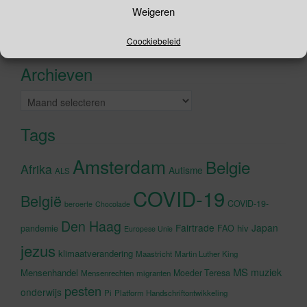
Zoeken
Weigeren
naar:
Recente tweets
Klik om marketing cookies te
Coockiebeleid
accepteren en deze inhoud in te
Archieven
schakelen
Archieven
Tags
Amsterdam
Belgie
Afrika
Autisme
ALS
COVID-19
België
COVID-19-
beroerte
Chocolade
Den Haag
Fairtrade
Japan
hiv
pandemie
FAO
Europese Unie
jezus
klimaatverandering
Maastricht
Martin Luther King
MS
muziek
Mensenhandel
Moeder Teresa
Mensenrechten
migranten
pesten
onderwijs
Pi
Platform Handschriftontwikkeling