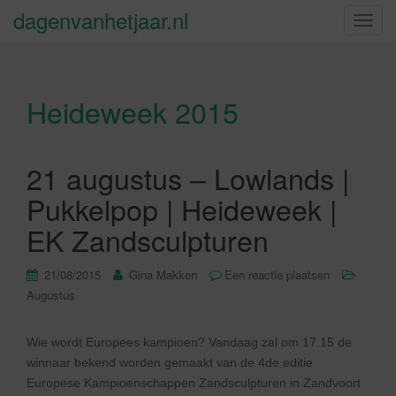
dagenvanhetjaar.nl
S
c
h
a
Heideweek 2015
k
e
l
n
21 augustus – Lowlands |
a
Pukkelpop | Heideweek |
v
i
EK Zandsculpturen
g
a
21/08/2015
Gina Makken
Een reactie plaatsen
t
Augustus
i
e
Wie wordt Europees kampioen? Vandaag zal om 17.15 de
winnaar bekend worden gemaakt van de 4de editie
Europese Kampioenschappen Zandsculpturen in Zandvoort