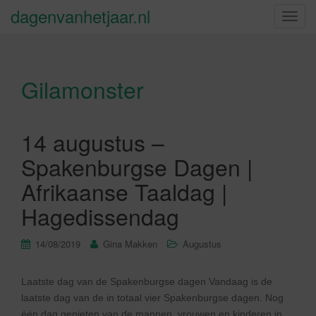
dagenvanhetjaar.nl
S
c
h
a
Gilamonster
k
e
l
n
14 augustus –
a
Spakenburgse Dagen |
v
i
Afrikaanse Taaldag |
g
Hagedissendag
a
t
14/08/2019
Gina Makken
Augustus
i
e
Laatste dag van de Spakenburgse dagen Vandaag is de
laatste dag van de in totaal vier Spakenburgse dagen. Nog
één dag genieten van de mannen, vrouwen en kinderen in