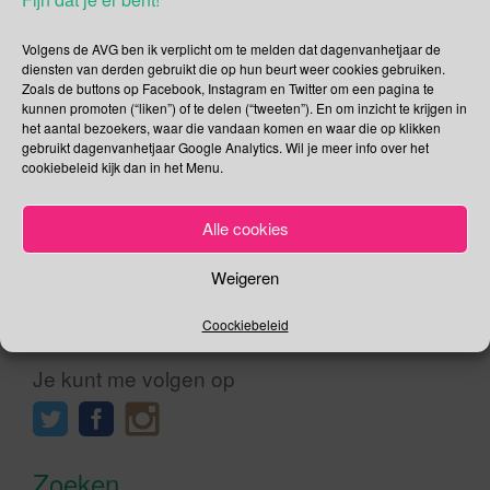
Afrikaanse Taaldag Het jy geweet? Vandag is Afrikaanse
Taaldag! Daar word algemeen aanvaar dat Afrikaans sy
Volgens de AVG ben ik verplicht om te melden dat dagenvanhetjaar de
beslag eintlik gekry het met die stigting van die Genootskap
diensten van derden gebruikt die op hun beurt weer cookies gebruiken.
Zoals de buttons op Facebook, Instagram en Twitter om een pagina te
vir Regte Afrikaners (GRA) op 14 Augustus 1875 te Paarl en
kunnen promoten (“liken”) of te delen (“tweeten”). En om inzicht te krijgen in
daarom word 14 Augustus elke jaar as Afrikaanse Taaldag
het aantal bezoekers, waar die vandaan komen en waar die op klikken
herdenk. Voor diegene die het Afrikaans niet matig zijn […]
gebruikt dagenvanhetjaar Google Analytics. Wil je meer info over het
cookiebeleid kijk dan in het Menu.
Lees verder
Alle cookies
Weigeren
Coockiebeleid
Social Media
Je kunt me volgen op
Zoeken