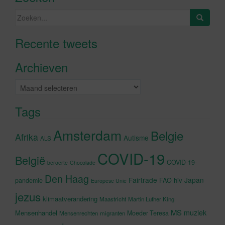
Zoeken
naar:
Recente tweets
Klik om marketing cookies te
accepteren en deze inhoud in te
Archieven
schakelen
Archieven
Tags
Amsterdam
Belgie
Afrika
Autisme
ALS
COVID-19
België
COVID-19-
beroerte
Chocolade
Den Haag
Fairtrade
Japan
hiv
pandemie
FAO
Europese Unie
jezus
klimaatverandering
Maastricht
Martin Luther King
MS
muziek
Mensenhandel
Moeder Teresa
Mensenrechten
migranten