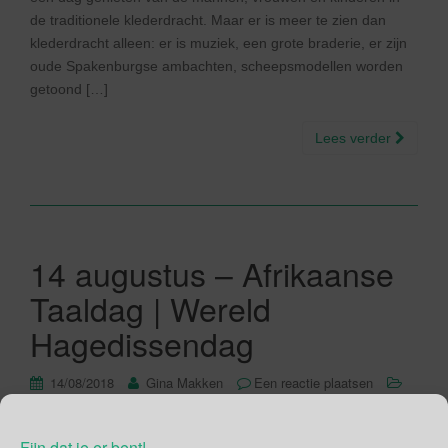
de traditionele klederdracht. Maar er is meer te zien dan
klederdracht alleen: er is muziek, een grote braderie, er zijn
oude Spakenburgse ambachten, scheepsmodellen worden
getoond […]
Lees verder
14 augustus – Afrikaanse
Taaldag | Wereld
Hagedissendag
14/08/2018
Gina Makken
Een reactie plaatsen
Augustus
Fijn dat je er bent!