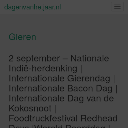
dagenvanhetjaar.nl
S
c
h
a
Gieren
k
e
l
n
2 september – Nationale
a
Indië-herdenking |
v
i
Internationale Gierendag |
g
Internationale Bacon Dag |
a
t
Internationale Dag van de
i
Kokosnoot |
e
Foodtruckfestival Redhead
Days |Wereld Baarddag |