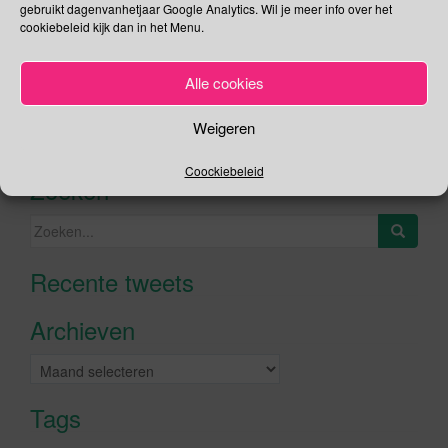
gebruikt dagenvanhetjaar Google Analytics. Wil je meer info over het
cookiebeleid kijk dan in het Menu.
Social Media
Alle cookies
Je kunt me volgen op
Weigeren
Coockiebeleid
Zoeken
Zoeken
naar:
Recente tweets
Klik om marketing cookies te
accepteren en deze inhoud in te
Archieven
schakelen
Archieven
Tags