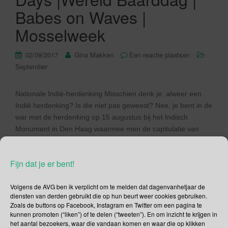
Babes on Waves |
Mosselweek
02/09/2017
Gina Makken
Een reactie plaatsen
September
Nationale Indië-herdenking Misschien denk je: alweer een
Indië herdenking? Is die niet pas geweest? Nee, je bent in de
war met de herdenking op 15 augustus bij het Indisch
Monument in Den Haag waarmee men de capitulatie van
Japan officieel herdenkt. Op de eerste zaterdag van
september wordt elk jaar de Nationale Indië-herdenking
Fijn dat je er bent!
gehouden. Dan […]
Volgens de AVG ben ik verplicht om te melden dat dagenvanhetjaar de
Lees verder
diensten van derden gebruikt die op hun beurt weer cookies gebruiken.
Zoals de buttons op Facebook, Instagram en Twitter om een pagina te
kunnen promoten (“liken”) of te delen (“tweeten”). En om inzicht te krijgen in
het aantal bezoekers, waar die vandaan komen en waar die op klikken