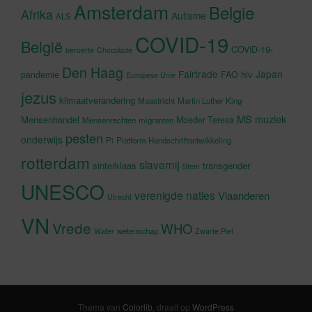
Amsterdam
Belgie
Afrika
Autisme
ALS
COVID-19
België
COVID-19-
beroerte
Chocolade
Den Haag
Fairtrade
Japan
hiv
pandemie
FAO
Europese Unie
jezus
klimaatverandering
Maastricht
Martin Luther King
MS
muziek
Mensenhandel
Moeder Teresa
Mensenrechten
migranten
pesten
onderwijs
Pi
Platform Handschriftontwikkeling
rotterdam
slavernij
sinterklaas
transgender
Stem
UNESCO
verenigde naties
Vlaanderen
Utrecht
VN
Vrede
WHO
wetenschap
Water
Zwarte Piet
Thema van
Colorlib
, draait op
WordPress