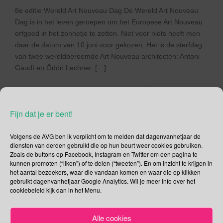
8e editie Wereld Art Nouveau Dag De Wereld Art Nouveau
Dag is in het leven geroepen om het Europese Art Nouveau
erfgoed in het zonnetje te zetten. Niet voor niets heeft men
daar de datum van 10 juni voor gekozen. Het is de sterfdag
van twee wereldberoemde Art Nouveau architecten: Antoni
Gaudí en Ödön Lechner. […]
Lees verder
Fijn dat je er bent!
Volgens de AVG ben ik verplicht om te melden dat dagenvanhetjaar de
diensten van derden gebruikt die op hun beurt weer cookies gebruiken.
Social Media
Zoals de buttons op Facebook, Instagram en Twitter om een pagina te
kunnen promoten (“liken”) of te delen (“tweeten”). En om inzicht te krijgen in
het aantal bezoekers, waar die vandaan komen en waar die op klikken
Je kunt me volgen op
gebruikt dagenvanhetjaar Google Analytics. Wil je meer info over het
cookiebeleid kijk dan in het Menu.
Alle cookies