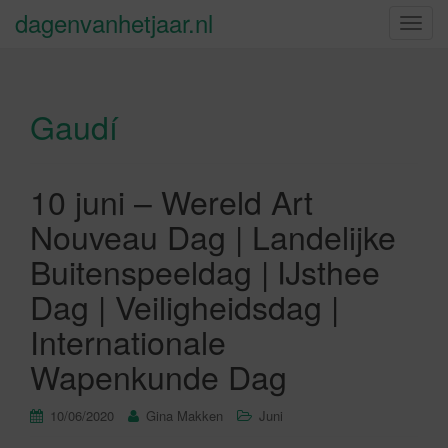
dagenvanhetjaar.nl
S
c
h
a
Gaudí
k
e
l
n
10 juni – Wereld Art
a
Nouveau Dag | Landelijke
v
i
Buitenspeeldag | IJsthee
g
Dag | Veiligheidsdag |
a
t
Internationale
i
Wapenkunde Dag
e
10/06/2020
Gina Makken
Juni