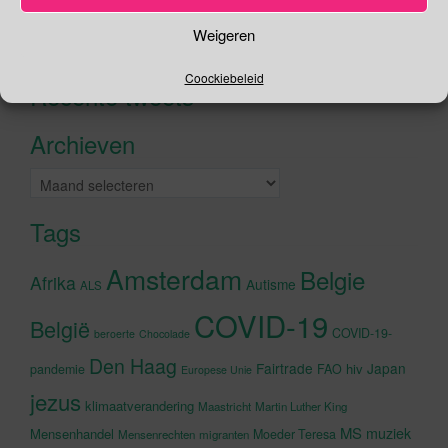
Zoeken
Weigeren
Zoeken
naar:
Coockiebeleid
Recente tweets
Klik om marketing cookies te
accepteren en deze inhoud in te
Archieven
schakelen
Archieven
Tags
Amsterdam
Belgie
Afrika
Autisme
ALS
COVID-19
België
COVID-19-
beroerte
Chocolade
Den Haag
Fairtrade
Japan
hiv
pandemie
FAO
Europese Unie
jezus
klimaatverandering
Maastricht
Martin Luther King
MS
muziek
Mensenhandel
Moeder Teresa
Mensenrechten
migranten