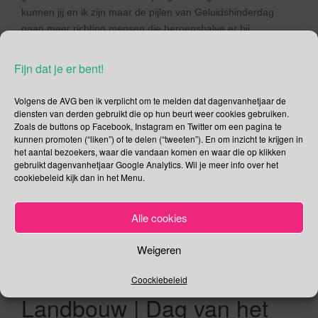
kunnen jij en ik zijn maar de pijlen van Geluidshinderdag
gaan meer richting mensen die beroepshalve er bij
betrokken zijn. Daar horen natuurlijk ook milieu- en
bewonersorganisaties bijvoorbeeld bij. Tijdens de 50e editie
Fijn dat je er bent!
van […]
Volgens de AVG ben ik verplicht om te melden dat dagenvanhetjaar de
Lees verder
diensten van derden gebruikt die op hun beurt weer cookies gebruiken.
Zoals de buttons op Facebook, Instagram en Twitter om een pagina te
kunnen promoten (“liken”) of te delen (“tweeten”). En om inzicht te krijgen in
het aantal bezoekers, waar die vandaan komen en waar die op klikken
gebruikt dagenvanhetjaar Google Analytics. Wil je meer info over het
cookiebeleid kijk dan in het Menu.
15 september – Free
Alle cookies
Money Day | Dag van
Democratie | Greenpeace
Weigeren
Dag | Dag van de
Coockiebeleid
Landbouw | Dag van het