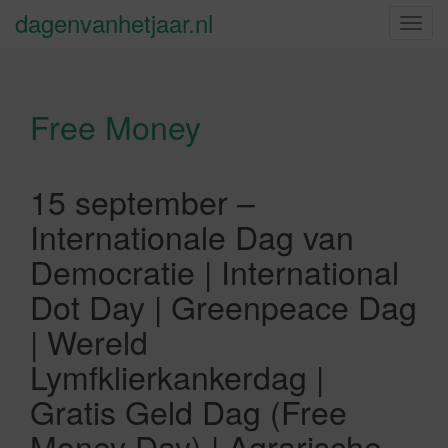
dagenvanhetjaar.nl
S
c
h
a
Free Money
k
e
l
n
15 september –
a
Internationale Dag van
v
i
Democratie | International
g
Dot Day | Greenpeace Dag
a
t
| Wereld
i
Lymfklierkankerdag |
e
Gratis Geld Dag (Free
Money Day) | Agrarische