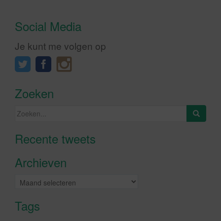
Social Media
Je kunt me volgen op
Zoeken
Zoeken
naar:
Recente tweets
Klik om marketing cookies te
accepteren en deze inhoud in te
Archieven
schakelen
Archieven
Tags