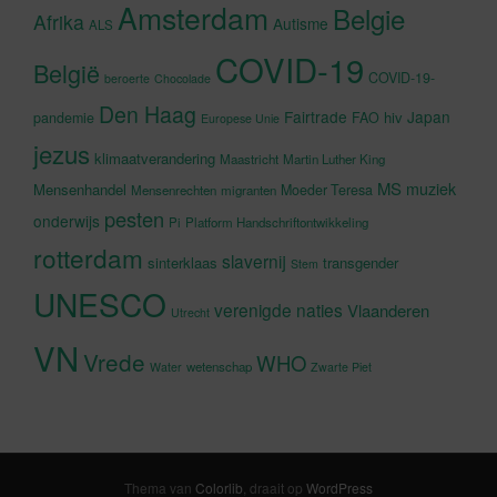
Amsterdam
Belgie
Afrika
Autisme
ALS
COVID-19
België
COVID-19-
beroerte
Chocolade
Den Haag
Fairtrade
Japan
hiv
pandemie
FAO
Europese Unie
jezus
klimaatverandering
Maastricht
Martin Luther King
MS
muziek
Mensenhandel
Moeder Teresa
Mensenrechten
migranten
pesten
onderwijs
Pi
Platform Handschriftontwikkeling
rotterdam
slavernij
sinterklaas
transgender
Stem
UNESCO
verenigde naties
Vlaanderen
Utrecht
VN
Vrede
WHO
wetenschap
Water
Zwarte Piet
Thema van
Colorlib
, draait op
WordPress