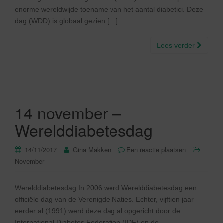
enorme wereldwijde toename van het aantal diabetici. Deze
dag (WDD) is globaal gezien […]
Lees verder
14 november –
Werelddiabetesdag
14/11/2017
Gina Makken
Een reactie plaatsen
November
Werelddiabetesdag In 2006 werd Werelddiabetesdag een
officiële dag van de Verenigde Naties. Echter, vijftien jaar
eerder al (1991) werd deze dag al opgericht door de
International Diabetes Federation (IDF) en de