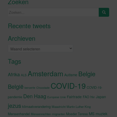
Zoeken
Zoeken
naar:
Recente tweets
Klik om marketing cookies te
accepteren en deze inhoud in te
Archieven
schakelen
Archieven
Tags
Amsterdam
Belgie
Afrika
Autisme
ALS
COVID-19
België
COVID-19-
beroerte
Chocolade
Den Haag
Fairtrade
Japan
hiv
pandemie
FAO
Europese Unie
jezus
klimaatverandering
Maastricht
Martin Luther King
MS
muziek
Mensenhandel
Moeder Teresa
Mensenrechten
migranten