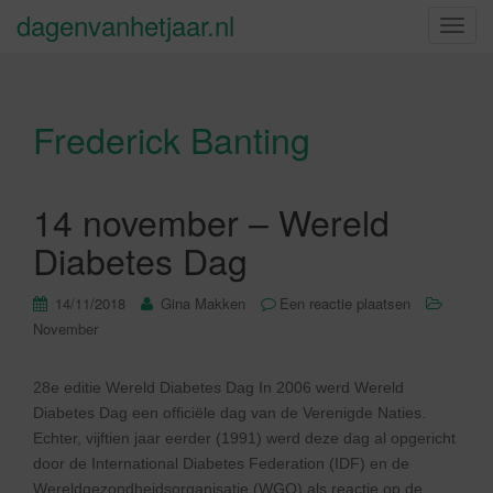
dagenvanhetjaar.nl
S
c
h
a
Frederick Banting
k
e
l
n
14 november – Wereld
a
Diabetes Dag
v
i
14/11/2018
Gina Makken
Een reactie plaatsen
g
November
a
t
i
28e editie Wereld Diabetes Dag In 2006 werd Wereld
e
Diabetes Dag een officiële dag van de Verenigde Naties.
Echter, vijftien jaar eerder (1991) werd deze dag al opgericht
door de International Diabetes Federation (IDF) en de
Wereldgezondheidsorganisatie (WGO) als reactie op de