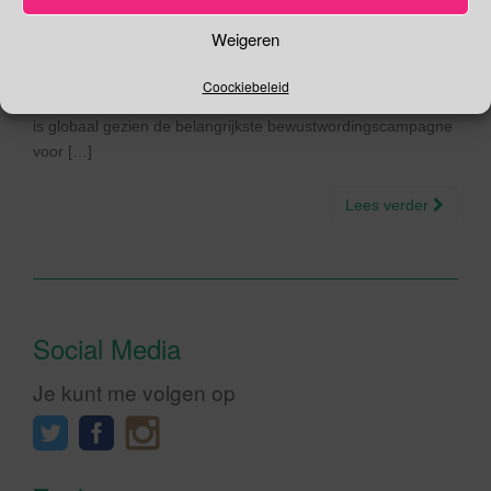
een officiële dag van de Verenigde Natie. Echter, vijftien jaar
eerder (1991) werd deze dag al opgericht door de
Weigeren
International Diabetes Federation (IDF) en de
Wereldgezondheidsorganisatie (WGO) als reactie op de
Coockiebeleid
enorme wereldwijde toename van diabetes. Deze dag (WDD)
is globaal gezien de belangrijkste bewustwordingscampagne
voor […]
Lees verder
Social Media
Je kunt me volgen op