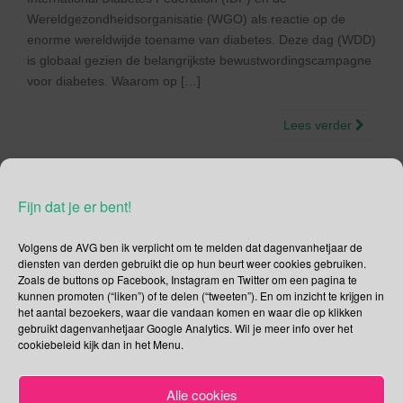
Wereldgezondheidsorganisatie (WGO) als reactie op de
enorme wereldwijde toename van diabetes. Deze dag (WDD)
is globaal gezien de belangrijkste bewustwordingscampagne
voor diabetes. Waarom op […]
Lees verder
Fijn dat je er bent!
14 november – Wereld
Volgens de AVG ben ik verplicht om te melden dat dagenvanhetjaar de
diensten van derden gebruikt die op hun beurt weer cookies gebruiken.
Diabetes Dag
Zoals de buttons op Facebook, Instagram en Twitter om een pagina te
kunnen promoten (“liken”) of te delen (“tweeten”). En om inzicht te krijgen in
het aantal bezoekers, waar die vandaan komen en waar die op klikken
14/11/2016
Gina Makken
Een reactie plaatsen
gebruikt dagenvanhetjaar Google Analytics. Wil je meer info over het
November
cookiebeleid kijk dan in het Menu.
Wereld Diabetes Dag In 2006 werd Wereld Diabetes Dag
Alle cookies