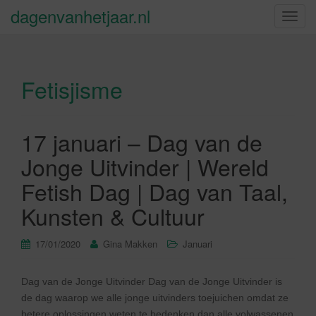
dagenvanhetjaar.nl
S
c
h
a
Fetisjisme
k
e
l
n
17 januari – Dag van de
a
Jonge Uitvinder | Wereld
v
i
Fetish Dag | Dag van Taal,
g
Kunsten & Cultuur
a
t
17/01/2020
Gina Makken
Januari
i
e
Dag van de Jonge Uitvinder Dag van de Jonge Uitvinder is
de dag waarop we alle jonge uitvinders toejuichen omdat ze
betere oplossingen weten te bedenken dan alle volwassenen