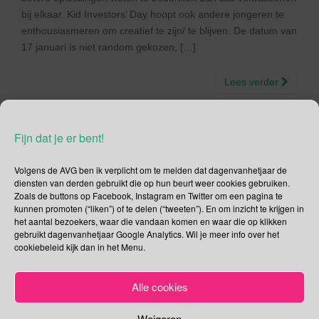
bij elkaar. Kid Investors’ Day hoopt ook andere jongeren te
enthousiasmeren om creatief te zijn/ te blijven. De datum van
17 januari is niet random gekozen, […]
Lees verder
Fijn dat je er bent!
Social Media
Volgens de AVG ben ik verplicht om te melden dat dagenvanhetjaar de
diensten van derden gebruikt die op hun beurt weer cookies gebruiken.
Zoals de buttons op Facebook, Instagram en Twitter om een pagina te
Je kunt me volgen op
kunnen promoten (“liken”) of te delen (“tweeten”). En om inzicht te krijgen in
het aantal bezoekers, waar die vandaan komen en waar die op klikken
gebruikt dagenvanhetjaar Google Analytics. Wil je meer info over het
cookiebeleid kijk dan in het Menu.
Zoeken
Alle cookies
Zoeken
naar:
Weigeren