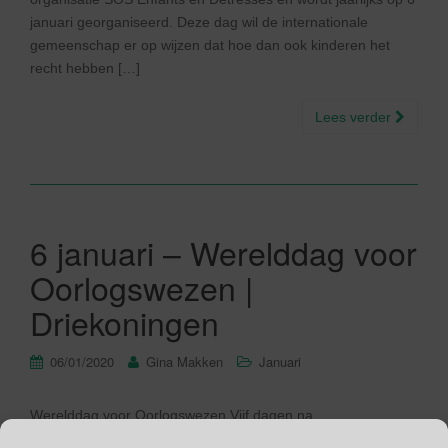
januari georganiseerd. Deze dag wil de internationale
gemeenschap er op wijzen dat hoe dan ook kinderen het
recht hebben […]
Lees verder
6 januari – Werelddag voor
Oorlogswezen |
Driekoningen
06/01/2020
Gina Makken
Januari
Werelddag voor Oorlogswezen Vijf dagen na
Wereldvredesdag staan de oorlogswezen op de kalender. De