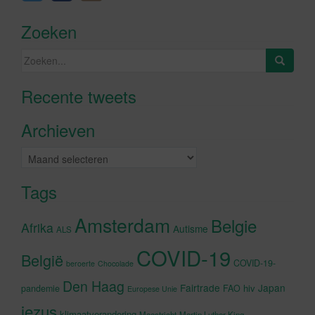
Zoeken
Zoeken
naar:
Recente tweets
Klik om marketing cookies te
accepteren en deze inhoud in te
Archieven
schakelen
Archieven
Tags
Amsterdam
Belgie
Afrika
Autisme
ALS
COVID-19
België
COVID-19-
beroerte
Chocolade
Den Haag
Fairtrade
Japan
hiv
pandemie
FAO
Europese Unie
jezus
klimaatverandering
Maastricht
Martin Luther King