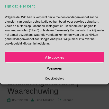
World Day of War Orphans komt uit de koker van de Franse
Fijn dat je er bent!
organisatie SOS Enfants en Detresses en wordt jaarlijks op 6
januari georganiseerd. Deze dag wil ons er op wijzen dat hoe
Volgens de AVG ben ik verplicht om te melden dat dagenvanhetjaar de
dan ook kinderen het recht hebben om beschermd […]
diensten van derden gebruikt die op hun beurt weer cookies gebruiken.
Zoals de buttons op Facebook, Instagram en Twitter om een pagina te
kunnen promoten (“liken”) of te delen (“tweeten”). En om inzicht te krijgen in
Lees verder
het aantal bezoekers, waar die vandaan komen en waar die op klikken
gebruikt dagenvanhetjaar Google Analytics. Wil je meer info over het
cookiebeleid kijk dan in het Menu.
Alle cookies
5 januari –
Weigeren
Driekoningenoptocht |
Driekoningenavond |
Coockiebeleid
Waarschuwing
05/01/2020
Gina Makken
Januari