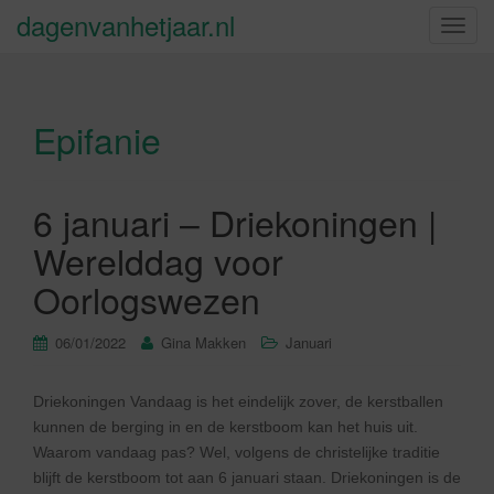
dagenvanhetjaar.nl
S
c
h
a
Epifanie
k
e
l
n
6 januari – Driekoningen |
a
Werelddag voor
v
i
Oorlogswezen
g
a
06/01/2022
Gina Makken
Januari
t
i
Driekoningen Vandaag is het eindelijk zover, de kerstballen
e
kunnen de berging in en de kerstboom kan het huis uit.
Waarom vandaag pas? Wel, volgens de christelijke traditie
blijft de kerstboom tot aan 6 januari staan. Driekoningen is de