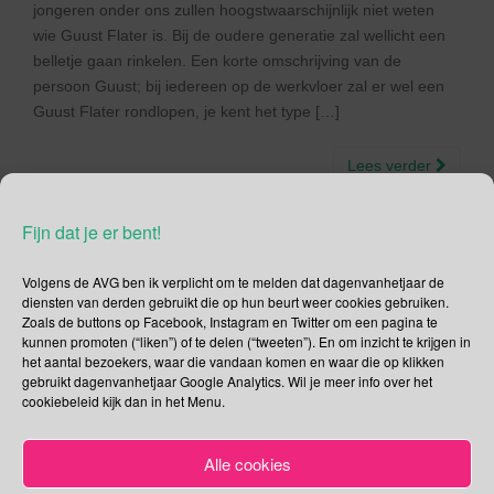
jongeren onder ons zullen hoogstwaarschijnlijk niet weten
wie Guust Flater is. Bij de oudere generatie zal wellicht een
belletje gaan rinkelen. Een korte omschrijving van de
persoon Guust; bij iedereen op de werkvloer zal er wel een
Guust Flater rondlopen, je kent het type […]
Lees verder
Fijn dat je er bent!
Volgens de AVG ben ik verplicht om te melden dat dagenvanhetjaar de
Social Media
diensten van derden gebruikt die op hun beurt weer cookies gebruiken.
Zoals de buttons op Facebook, Instagram en Twitter om een pagina te
kunnen promoten (“liken”) of te delen (“tweeten”). En om inzicht te krijgen in
Je kunt me volgen op
het aantal bezoekers, waar die vandaan komen en waar die op klikken
gebruikt dagenvanhetjaar Google Analytics. Wil je meer info over het
cookiebeleid kijk dan in het Menu.
Zoeken
Alle cookies