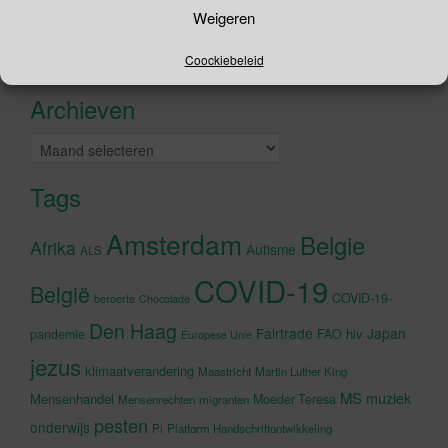
Zoeken
Weigeren
naar:
Recente tweets
Coockiebeleid
Klik om marketing cookies te
accepteren en deze inhoud in te
Archieven
schakelen
Archieven
Tags
Amsterdam
Belgie
Afrika
Autisme
ALS
COVID-19
België
COVID-19-
beroerte
Chocolade
Den Haag
Fairtrade
Japan
hiv
pandemie
FAO
Europese Unie
jezus
klimaatverandering
Maastricht
Martin Luther King
MS
muziek
Mensenhandel
Moeder Teresa
Mensenrechten
migranten
pesten
onderwijs
Pi
Platform Handschriftontwikkeling