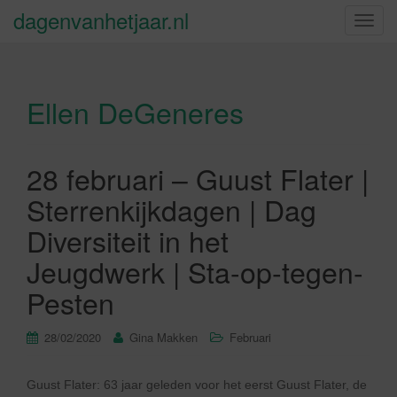
dagenvanhetjaar.nl
S
c
h
a
Ellen DeGeneres
k
e
l
n
28 februari – Guust Flater |
a
Sterrenkijkdagen | Dag
v
i
Diversiteit in het
g
Jeugdwerk | Sta-op-tegen-
a
t
Pesten
i
e
28/02/2020
Gina Makken
Februari
Guust Flater: 63 jaar geleden voor het eerst Guust Flater, de