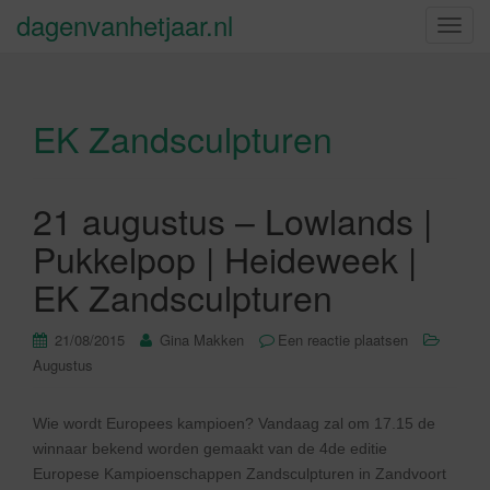
dagenvanhetjaar.nl
S
c
h
a
EK Zandsculpturen
k
e
l
n
21 augustus – Lowlands |
a
Pukkelpop | Heideweek |
v
i
EK Zandsculpturen
g
a
21/08/2015
Gina Makken
Een reactie plaatsen
t
Augustus
i
e
Wie wordt Europees kampioen? Vandaag zal om 17.15 de
winnaar bekend worden gemaakt van de 4de editie
Europese Kampioenschappen Zandsculpturen in Zandvoort