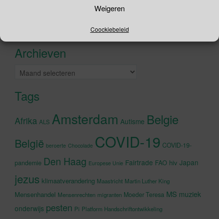
Zoeken
Weigeren
naar:
Recente tweets
Klik om marketing cookies te
Coockiebeleid
accepteren en deze inhoud in te
Archieven
schakelen
Archieven
Tags
Amsterdam
Belgie
Afrika
Autisme
ALS
COVID-19
België
COVID-19-
beroerte
Chocolade
Den Haag
Fairtrade
Japan
hiv
pandemie
FAO
Europese Unie
jezus
klimaatverandering
Maastricht
Martin Luther King
MS
muziek
Mensenhandel
Moeder Teresa
Mensenrechten
migranten
pesten
onderwijs
Pi
Platform Handschriftontwikkeling