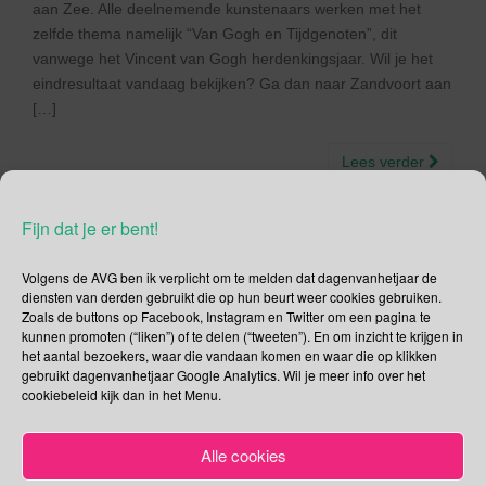
aan Zee. Alle deelnemende kunstenaars werken met het
zelfde thema namelijk “Van Gogh en Tijdgenoten”, dit
vanwege het Vincent van Gogh herdenkingsjaar. Wil je het
eindresultaat vandaag bekijken? Ga dan naar Zandvoort aan
[…]
Lees verder
Fijn dat je er bent!
Volgens de AVG ben ik verplicht om te melden dat dagenvanhetjaar de
Social Media
diensten van derden gebruikt die op hun beurt weer cookies gebruiken.
Zoals de buttons op Facebook, Instagram en Twitter om een pagina te
kunnen promoten (“liken”) of te delen (“tweeten”). En om inzicht te krijgen in
Je kunt me volgen op
het aantal bezoekers, waar die vandaan komen en waar die op klikken
gebruikt dagenvanhetjaar Google Analytics. Wil je meer info over het
cookiebeleid kijk dan in het Menu.
Zoeken
Alle cookies