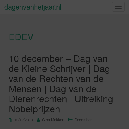
dagenvanhetjaar.nl
S
c
h
a
EDEV
k
e
l
n
10 december – Dag van
a
de Kleine Schrijver | Dag
v
i
van de Rechten van de
g
Mensen | Dag van de
a
t
Dierenrechten | Uitreiking
i
Nobelprijzen
e
10/12/2019
Gina Makken
December