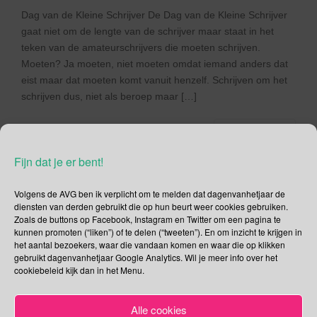
Dag van de Kleine Schrijver De Dag van de Kleine Schrijver
gaat niet om de lengte van de schrijver maar staat in het
teken van de amateurschrijvers die moeten schrijven.
Moeten? Ja moeten, niet moeten omdat iemand anders dat
eist maar dat moeten komt vanuit henzelf. Schrijven om het
schrijven dus, niet als beroep maar […]
Lees verder
Fijn dat je er bent!
Volgens de AVG ben ik verplicht om te melden dat dagenvanhetjaar de
diensten van derden gebruikt die op hun beurt weer cookies gebruiken.
Social Media
Zoals de buttons op Facebook, Instagram en Twitter om een pagina te
kunnen promoten (“liken”) of te delen (“tweeten”). En om inzicht te krijgen in
het aantal bezoekers, waar die vandaan komen en waar die op klikken
Je kunt me volgen op
gebruikt dagenvanhetjaar Google Analytics. Wil je meer info over het
cookiebeleid kijk dan in het Menu.
Alle cookies