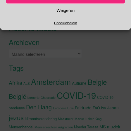
Zoeken
Weigeren
Zoeken
naar:
Coockiebeleid
Recente tweets
Klik om marketing cookies te
accepteren en deze inhoud in te
Archieven
schakelen
Archieven
Tags
Amsterdam
Belgie
Afrika
Autisme
ALS
COVID-19
België
COVID-19-
beroerte
Chocolade
Den Haag
Fairtrade
Japan
hiv
pandemie
FAO
Europese Unie
jezus
klimaatverandering
Maastricht
Martin Luther King
MS
muziek
Mensenhandel
Moeder Teresa
Mensenrechten
migranten