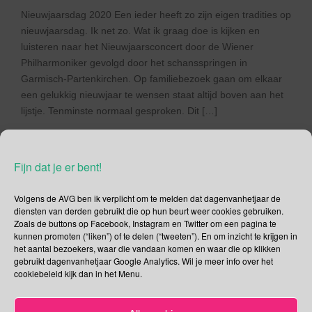
Nieuwjaarsdag 2020 Een ieder heeft zo zijn eigen tradities op
nieuwjaarsdag. Ik net zo. Wat ik graag doe is kijken en
luisteren naar het Nieuwjaarsconcert door de Wiener
Philharmoniker gevolgd door het schansspringen in
Garmisch-Partenkirchen. Op familiebezoek gaan om elkaar
een gelukkig nieuwjaar te wensen staat altijd boven aan het
lijstje. Tenminste normaal gesproken. Dit […]
Lees verder
Fijn dat je er bent!
Volgens de AVG ben ik verplicht om te melden dat dagenvanhetjaar de
diensten van derden gebruikt die op hun beurt weer cookies gebruiken.
Zoals de buttons op Facebook, Instagram en Twitter om een pagina te
Social Media
kunnen promoten (“liken”) of te delen (“tweeten”). En om inzicht te krijgen in
het aantal bezoekers, waar die vandaan komen en waar die op klikken
Je kunt me volgen op
gebruikt dagenvanhetjaar Google Analytics. Wil je meer info over het
cookiebeleid kijk dan in het Menu.