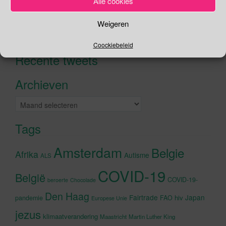
Alle cookies
Zoeken
Weigeren
Zoeken
naar:
Coockiebeleid
Recente tweets
Klik om marketing cookies te
accepteren en deze inhoud in te
Archieven
schakelen
Archieven
Tags
Amsterdam
Belgie
Afrika
Autisme
ALS
COVID-19
België
COVID-19-
beroerte
Chocolade
Den Haag
Fairtrade
Japan
hiv
pandemie
FAO
Europese Unie
jezus
klimaatverandering
Maastricht
Martin Luther King