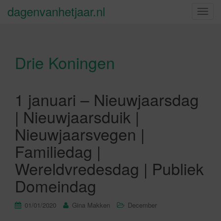
dagenvanhetjaar.nl
S
c
h
a
Drie Koningen
k
e
l
n
1 januari – Nieuwjaarsdag
a
| Nieuwjaarsduik |
v
i
Nieuwjaarsvegen |
g
Familiedag |
a
t
Wereldvredesdag | Publiek
i
Domeindag
e
01/01/2020
Gina Makken
December