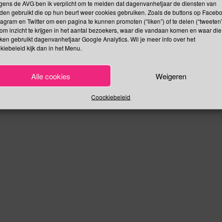
gens de AVG ben ik verplicht om te melden dat dagenvanhetjaar de diensten van
Lees verder
den gebruikt die op hun beurt weer cookies gebruiken. Zoals de buttons op Faceb
tagram en Twitter om een pagina te kunnen promoten (“liken”) of te delen (“tweeten”
om inzicht te krijgen in het aantal bezoekers, waar die vandaan komen en waar die
kken gebruikt dagenvanhetjaar Google Analytics. Wil je meer info over het
kiebeleid kijk dan in het Menu.
Alle cookies
Weigeren
Coockiebeleid