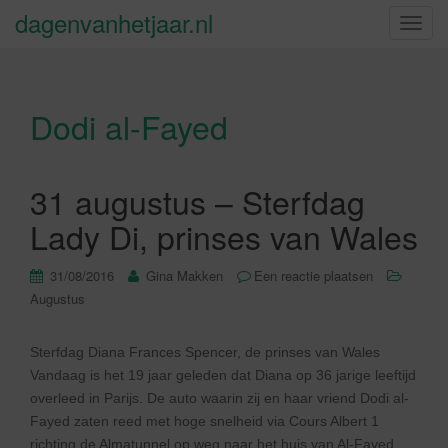
dagenvanhetjaar.nl
S
c
h
a
Dodi al-Fayed
k
e
l
n
31 augustus – Sterfdag
a
Lady Di, prinses van Wales
v
i
31/08/2016
Gina Makken
Een reactie plaatsen
g
Augustus
a
t
i
Sterfdag Diana Frances Spencer, de prinses van Wales
e
Vandaag is het 19 jaar geleden dat Diana op 36 jarige leeftijd
overleed in Parijs. De auto waarin zij en haar vriend Dodi al-
Fayed zaten reed met hoge snelheid via Cours Albert 1
richting de Almatunnel op weg naar het huis van Al-Fayed.