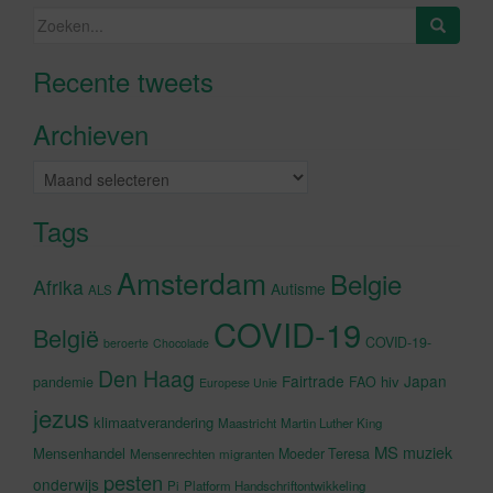
Zoeken
naar:
Recente tweets
Klik om marketing cookies te
accepteren en deze inhoud in te
Archieven
schakelen
Archieven
Tags
Amsterdam
Belgie
Afrika
Autisme
ALS
COVID-19
België
COVID-19-
beroerte
Chocolade
Den Haag
Fairtrade
Japan
hiv
pandemie
FAO
Europese Unie
jezus
klimaatverandering
Maastricht
Martin Luther King
MS
muziek
Mensenhandel
Moeder Teresa
Mensenrechten
migranten
pesten
onderwijs
Pi
Platform Handschriftontwikkeling