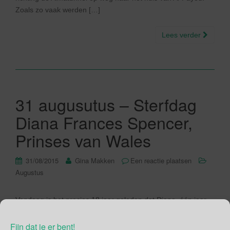
Zoals zo vaak werden […]
Lees verder
31 augusutus – Sterfdag
Diana Frances Spencer,
Prinses van Wales
31/08/2015
Gina Makken
Een reactie plaatsen
Augustus
Vandaag is het precies 18 jaar geleden dat Diana, één jaar
en drie dagen na haar scheiding van prins Charles, op 36
jarige leeftijd overleed in Parijs. Zij, haar vriend Dodi al-
Fijn dat je er bent!