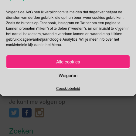
Fayed, zijn chauffeur en de bodygaurd reden met hoge
snelheid via Cours Albert 1 richting de Almatunnel op weg
Volgens de AVG ben ik verplicht om te melden dat dagenvanhetjaar de
diensten van derden gebruikt die op hun beurt weer cookies gebruiken.
naar het huis van Al-Fayed. […]
Zoals de buttons op Facebook, Instagram en Twitter om een pagina te
kunnen promoten (“liken”) of te delen (“tweeten”). En om inzicht te krijgen in
Lees verder
het aantal bezoekers, waar die vandaan komen en waar die op klikken
gebruikt dagenvanhetjaar Google Analytics. Wil je meer info over het
cookiebeleid kijk dan in het Menu.
Alle cookies
Berichtnavigatie
Nieuwere berichten
Weigeren
Social Media
Coockiebeleid
Je kunt me volgen op
Zoeken