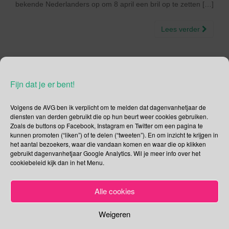
bekende Nederlanders op om 8 april een bril op te zetten […]
Lees verder
Fijn dat je er bent!
Social Media
Volgens de AVG ben ik verplicht om te melden dat dagenvanhetjaar de
Je kunt me volgen op
diensten van derden gebruikt die op hun beurt weer cookies gebruiken.
Zoals de buttons op Facebook, Instagram en Twitter om een pagina te
kunnen promoten (“liken”) of te delen (“tweeten”). En om inzicht te krijgen in
het aantal bezoekers, waar die vandaan komen en waar die op klikken
gebruikt dagenvanhetjaar Google Analytics. Wil je meer info over het
Zoeken
cookiebeleid kijk dan in het Menu.
Zoeken
Alle cookies
naar:
Recente tweets
Klik om marketing cookies te
Weigeren
accepteren en deze inhoud in te