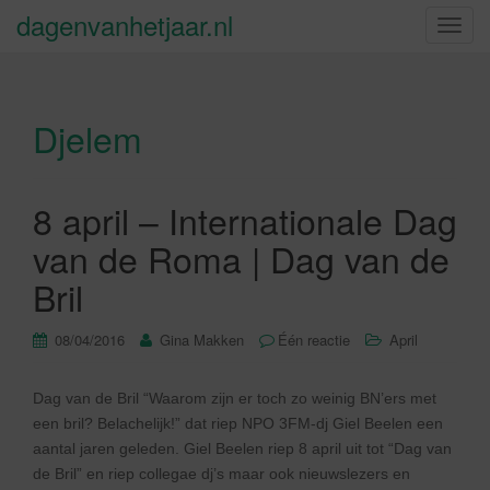
dagenvanhetjaar.nl
S
c
h
a
Djelem
k
e
l
n
8 april – Internationale Dag
a
van de Roma | Dag van de
v
i
Bril
g
a
08/04/2016
Gina Makken
Één reactie
April
t
i
Dag van de Bril “Waarom zijn er toch zo weinig BN’ers met
e
een bril? Belachelijk!” dat riep NPO 3FM-dj Giel Beelen een
aantal jaren geleden. Giel Beelen riep 8 april uit tot “Dag van
de Bril” en riep collegae dj’s maar ook nieuwslezers en