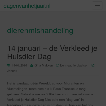
dagenvanhetjaar.nl
S
c
h
a
dierenmishandeling
k
e
l
n
14 januari – de Verkleed je
a
Huisdier Dag
v
i
14/01/2016
Gina Makken
Een reactie plaatsen
g
Januari
a
t
i
Het is vandaag géén Werelddag voor Migranten en
e
Vluchtelingen, tenminste als ik Paus Franciscus mag
geloven. Geloof je me niet? Klik hier voor meer informatie.
Verkleed je Huisdier Dag Niet echt een “dag van” in
Nederland maar deze dag is ontstaan in, hoe kan het ook