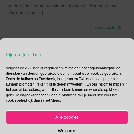
anders, de joenaaithumsteeds of America. Ene mevrouw
Colleen Paige […]
Lees verder
Fijn dat je er bent!
Social Media
Volgens de AVG ben ik verplicht om te melden dat dagenvanhetjaar de
diensten van derden gebruikt die op hun beurt weer cookies gebruiken.
Je kunt me volgen op
Zoals de buttons op Facebook, Instagram en Twitter om een pagina te
kunnen promoten (“liken”) of te delen (“tweeten”). En om inzicht te krijgen in
het aantal bezoekers, waar die vandaan komen en waar die op klikken
gebruikt dagenvanhetjaar Google Analytics. Wil je meer info over het
cookiebeleid kijk dan in het Menu.
Zoeken
Alle cookies
Zoeken
naar:
Weigeren