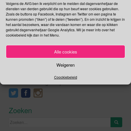
Volgens de AVG ben ik verplicht om te melden dat dagenvanhetjaar de
niet enkel door middel van simpel delen en
diensten van derden gebruikt die op hun beurt weer cookies gebruiken.
vermenigvuldigen. De Grote Rekendag is een dag waarop
Zoals de buttons op Facebook, Instagram en Twitter om een pagina te
alle basisscholen in Nederland en Vlaanderen […]
kunnen promoten (“liken”) of te delen (“tweeten”). En om inzicht te krijgen in
het aantal bezoekers, waar die vandaan komen en waar die op klikken
gebruikt dagenvanhetjaar Google Analytics. Wil je meer info over het
Lees verder
cookiebeleid kijk dan in het Menu.
Alle cookies
Weigeren
Social Media
Coockiebeleid
Je kunt me volgen op
Zoeken
Zoeken
naar: