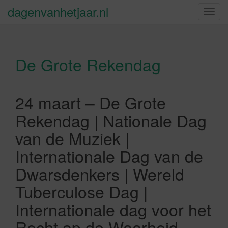
dagenvanhetjaar.nl
S
c
h
a
De Grote Rekendag
k
e
l
n
24 maart – De Grote
a
Rekendag | Nationale Dag
v
i
van de Muziek |
g
Internationale Dag van de
a
t
Dwarsdenkers | Wereld
i
Tuberculose Dag |
e
Internationale dag voor het
Recht op de Waarheid