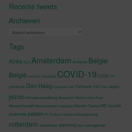
Recente tweets
Klik om marketing cookies te
accepteren en deze inhoud in te
Archieven
schakelen
Archieven
Tags
Amsterdam
Belgie
Afrika
Autisme
ALS
COVID-19
België
COVID-19-
beroerte
Chocolade
Den Haag
Fairtrade
Japan
hiv
pandemie
FAO
Europese Unie
jezus
klimaatverandering
Maastricht
Martin Luther King
MS
muziek
Mensenhandel
Moeder Teresa
Mensenrechten
migranten
pesten
onderwijs
Pi
Platform Handschriftontwikkeling
rotterdam
slavernij
sinterklaas
transgender
Stem