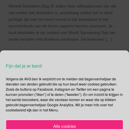
Wereld Drentelen Dag Er zullen hele volksstammen zijn die
niet weten wat drentelen is, simpelweg omdat het in deze
jachtige tijd niet het soort woord is dat standaard in het
woordenboek van de homo sapiens hectica voorkomt. Je
kunt drentelen in de context van World Sauntering Day het
beste vertalen met doelloos rondlopen. De bedenker […]
Lees verder
Fijn dat je er bent!
Volgens de AVG ben ik verplicht om te melden dat dagenvanhetjaar de
diensten van derden gebruikt die op hun beurt weer cookies gebruiken.
Social Media
Zoals de buttons op Facebook, Instagram en Twitter om een pagina te
kunnen promoten (“liken”) of te delen (“tweeten”). En om inzicht te krijgen in
het aantal bezoekers, waar die vandaan komen en waar die op klikken
Je kunt me volgen op
gebruikt dagenvanhetjaar Google Analytics. Wil je meer info over het
cookiebeleid kijk dan in het Menu.
Alle cookies