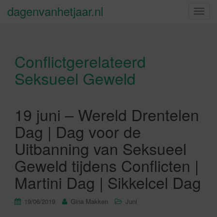
dagenvanhetjaar.nl
S
c
h
a
Conflictgerelateerd
k
e
Seksueel Geweld
l
n
a
19 juni – Wereld Drentelen
v
i
Dag | Dag voor de
g
Uitbanning van Seksueel
a
t
Geweld tijdens Conflicten |
i
Martini Dag | Sikkelcel Dag
e
19/06/2019
Gina Makken
Juni