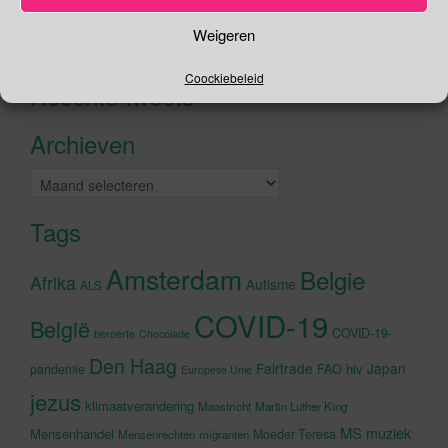
Zoeken
Weigeren
Zoeken
naar:
Coockiebeleid
Recente tweets
Klik om marketing cookies te
accepteren en deze inhoud in te
Archieven
schakelen
Archieven
Tags
Amsterdam
Belgie
Afrika
Autisme
ALS
COVID-19
België
COVID-19-
beroerte
Chocolade
Den Haag
Fairtrade
Japan
hiv
pandemie
FAO
Europese Unie
jezus
klimaatverandering
Maastricht
Martin Luther King
MS
muziek
Mensenhandel
Moeder Teresa
Mensenrechten
migranten