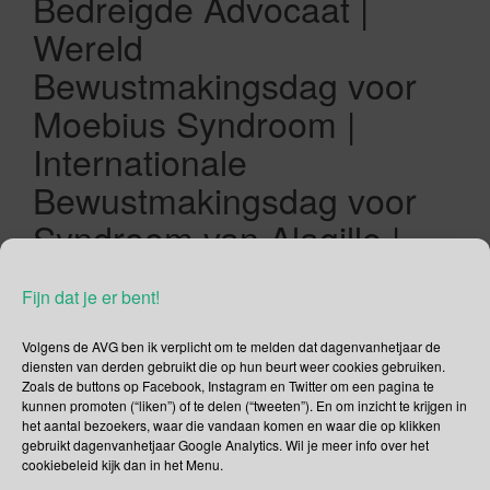
Bedreigde Advocaat |
Wereld
Bewustmakingsdag voor
Moebius Syndroom |
Internationale
Bewustmakingsdag voor
Syndroom van Alagille |
Data Privacy Week |
Fijn dat je er bent!
Vogeltelweek voor Scholen
(Vlaanderen)
Volgens de AVG ben ik verplicht om te melden dat dagenvanhetjaar de
diensten van derden gebruikt die op hun beurt weer cookies gebruiken.
Zoals de buttons op Facebook, Instagram en Twitter om een pagina te
24/01/2022
Gina Makken
Januari
kunnen promoten (“liken”) of te delen (“tweeten”). En om inzicht te krijgen in
het aantal bezoekers, waar die vandaan komen en waar die op klikken
gebruikt dagenvanhetjaar Google Analytics. Wil je meer info over het
foto voor banner is afkomstig van reliablevoice.com
cookiebeleid kijk dan in het Menu.
Internationale Recycle Mobiele Telefoons Dag The Forest is