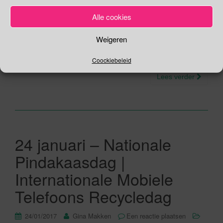
Calling is een internationale campagne van het Jane Goodall
Alle cookies
Institute (JGI) om mensen te bewegen tot recycling of
verlenging van de levensduur van hun mobiele apparaten en
Weigeren
andere gebruikte elektronische producten. De Internationale
Recycle Mobiele Telefoons Dag is gestart om […]
Coockiebeleid
Lees verder
24 januari – Nationale
Pindakaasdag |
Internationale Mobiele
Telefoons Recycledag
24/01/2017
Gina Makken
Een reactie plaatsen