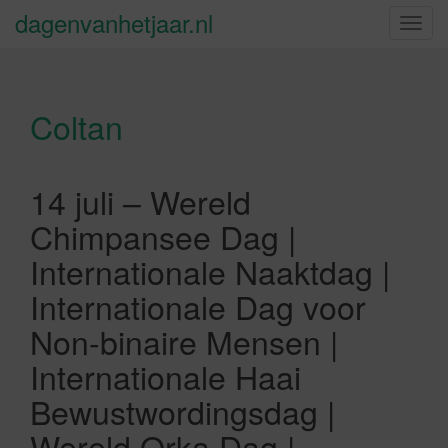
dagenvanhetjaar.nl
S
c
h
a
Coltan
k
e
l
n
14 juli – Wereld
a
Chimpansee Dag |
v
i
Internationale Naaktdag |
g
Internationale Dag voor
a
t
Non-binaire Mensen |
i
Internationale Haai
e
Bewustwordingsdag |
Wereld Orka Dag |