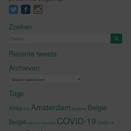
Zoeken
Zoeken
naar:
Recente tweets
Klik om marketing cookies te
accepteren en deze inhoud in te
Archieven
schakelen
Archieven
Tags
Amsterdam
Belgie
Afrika
Autisme
ALS
COVID-19
België
COVID-19-
beroerte
Chocolade