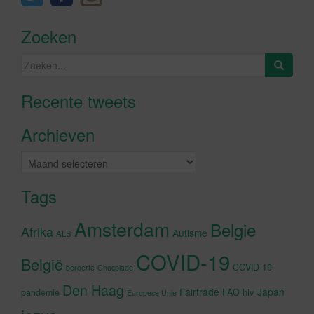
Zoeken
Zoeken
naar:
Recente tweets
Klik om marketing cookies te
accepteren en deze inhoud in te
Archieven
schakelen
Archieven
Tags
Amsterdam
Belgie
Afrika
Autisme
ALS
COVID-19
België
COVID-19-
beroerte
Chocolade
Den Haag
Fairtrade
Japan
hiv
pandemie
FAO
Europese Unie