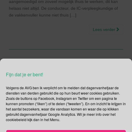
aangemoedigd om zoveel mogelijk thuis te werken, dit kan
helaas niet altijd. De conducteur, de IC-verpleegkundige of
de vakkenvuller kunne niet thuis […]
Lees verder
8 april – Heilige Woensdag
Fijn dat je er bent!
| Nationale Poepdag | Dag
van de Bril | Dag van de
Volgens de AVG ben ik verplicht om te melden dat dagenvanhetjaar de
diensten van derden gebruikt die op hun beurt weer cookies gebruiken.
Roma | Dag van Roze
Zoals de buttons op Facebook, Instagram en Twitter om een pagina te
kunnen promoten (“liken”) of te delen (“tweeten”). En om inzicht te krijgen in
het aantal bezoekers, waar die vandaan komen en waar die op klikken
08/04/2020
Gina Makken
April
gebruikt dagenvanhetjaar Google Analytics. Wil je meer info over het
cookiebeleid kijk dan in het Menu.
Heilige Woensdag Op Heilige Woensdag wordt herdacht dat