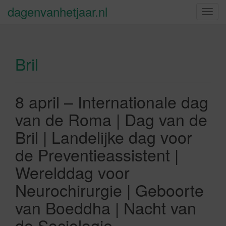
dagenvanhetjaar.nl
S
c
h
a
Bril
k
e
l
n
8 april – Internationale dag
a
van de Roma | Dag van de
v
i
Bril | Landelijke dag voor
g
de Preventieassistent |
a
t
Werelddag voor
i
Neurochirurgie | Geboorte
e
van Boeddha | Nacht van
de Sociologie