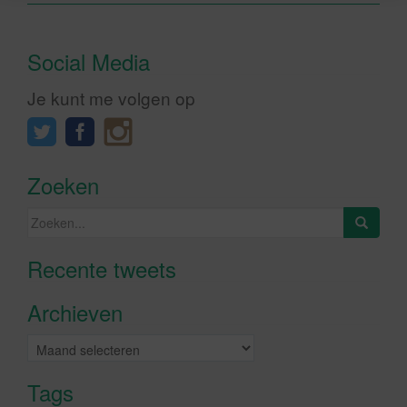
Social Media
Je kunt me volgen op
Zoeken
Zoeken
naar:
Recente tweets
Klik om marketing cookies te
accepteren en deze inhoud in te
Archieven
schakelen
Archieven
Tags