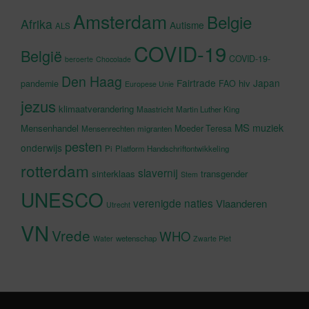
Amsterdam
Belgie
Afrika
Autisme
ALS
COVID-19
België
COVID-19-
beroerte
Chocolade
Den Haag
Fairtrade
Japan
hiv
pandemie
FAO
Europese Unie
jezus
klimaatverandering
Maastricht
Martin Luther King
MS
muziek
Mensenhandel
Moeder Teresa
Mensenrechten
migranten
pesten
onderwijs
Pi
Platform Handschriftontwikkeling
rotterdam
slavernij
sinterklaas
transgender
Stem
UNESCO
verenigde naties
Vlaanderen
Utrecht
VN
Vrede
WHO
wetenschap
Water
Zwarte Piet