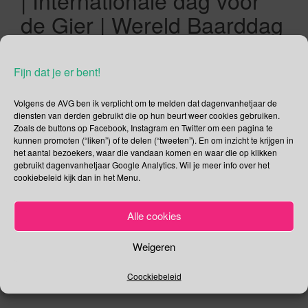
| Internationale dag voor
de Gier | Wereld Baarddag
| Werelddag voor Brief
Schrijven
Fijn dat je er bent!
01/09/2018
Gina Makken
Een reactie plaatsen
Volgens de AVG ben ik verplicht om te melden dat dagenvanhetjaar de
September
diensten van derden gebruikt die op hun beurt weer cookies gebruiken.
Zoals de buttons op Facebook, Instagram en Twitter om een pagina te
kunnen promoten (“liken”) of te delen (“tweeten”). En om inzicht te krijgen in
het aantal bezoekers, waar die vandaan komen en waar die op klikken
Dag van de Aanvoegende Wijs In 2011 werd 1 september
gebruikt dagenvanhetjaar Google Analytics. Wil je meer info over het
uitgeroepen tot Dag van de Aanvoegende Wijs. De reden
cookiebeleid kijk dan in het Menu.
hiervoor was dat in het algemeen gezien de aanvoegende
wijs (conjunctief) steeds minder door de mensen wordt
Alle cookies
gebruikt. Hoe vier je de Dag van de Aanvoegende wijs? Heel
simpel, door de aanvoegende wijs te gebruiken! Moge […]
Weigeren
Lees verder
Coockiebeleid