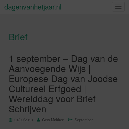
dagenvanhetjaar.nl
S
c
h
a
Brief
k
e
l
n
1 september – Dag van de
a
Aanvoegende Wijs |
v
i
Europese Dag van Joodse
g
Cultureel Erfgoed |
a
t
Werelddag voor Brief
i
Schrijven
e
01/09/2019
Gina Makken
September