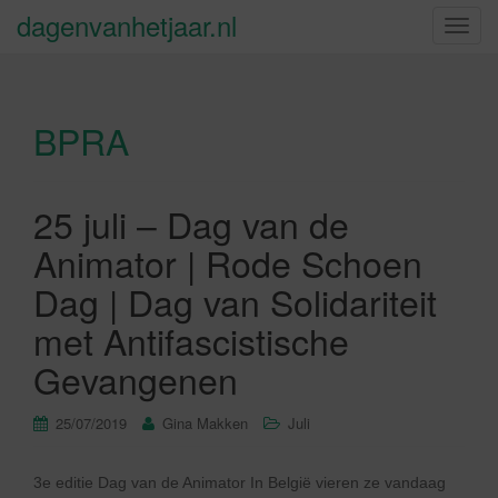
dagenvanhetjaar.nl
S
c
h
a
BPRA
k
e
l
n
25 juli – Dag van de
a
Animator | Rode Schoen
v
i
Dag | Dag van Solidariteit
g
met Antifascistische
a
t
Gevangenen
i
e
25/07/2019
Gina Makken
Juli
3e editie Dag van de Animator In België vieren ze vandaag