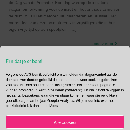
de Dag van de Animator. Een dag waarop de initiators
vragen om erkenning voor de inzet én het enthousiasme van
de ruim 39.000 animatoren uit Vlaanderen en Brussel. Het
merendeel van deze animatoren zijn vrijwilligers die in hun
eigen vrije tijd op een speelplein- […]
Lees verder
Fijn dat je er bent!
Volgens de AVG ben ik verplicht om te melden dat dagenvanhetjaar de
Social Media
diensten van derden gebruikt die op hun beurt weer cookies gebruiken.
Zoals de buttons op Facebook, Instagram en Twitter om een pagina te
kunnen promoten (“liken”) of te delen (“tweeten”). En om inzicht te krijgen in
Je kunt me volgen op
het aantal bezoekers, waar die vandaan komen en waar die op klikken
gebruikt dagenvanhetjaar Google Analytics. Wil je meer info over het
cookiebeleid kijk dan in het Menu.
Zoeken
Alle cookies