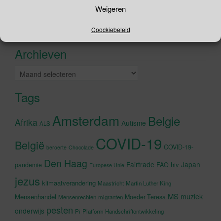
Zoeken
Weigeren
naar:
Recente tweets
Coockiebeleid
Klik om marketing cookies te
accepteren en deze inhoud in te
Archieven
schakelen
Archieven
Tags
Amsterdam
Belgie
Afrika
Autisme
ALS
COVID-19
België
COVID-19-
beroerte
Chocolade
Den Haag
Fairtrade
Japan
hiv
pandemie
FAO
Europese Unie
jezus
klimaatverandering
Maastricht
Martin Luther King
MS
muziek
Mensenhandel
Moeder Teresa
Mensenrechten
migranten
pesten
onderwijs
Pi
Platform Handschriftontwikkeling