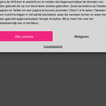
gens de AVG ben ik verplicht om te melden dat dagenvanhetjaar de diensten van
Lees verder
den gebruikt die op hun beurt weer cookies gebruiken. Zoals de buttons op Faceb
tagram en Twitter om een pagina te kunnen promoten (“liken”) of te delen (“tweeten”
om inzicht te krijgen in het aantal bezoekers, waar die vandaan komen en waar die
kken gebruikt dagenvanhetjaar Google Analytics. Wil je meer info over het
kiebeleid kijk dan in het Menu.
Alle cookies
Weigeren
Coockiebeleid